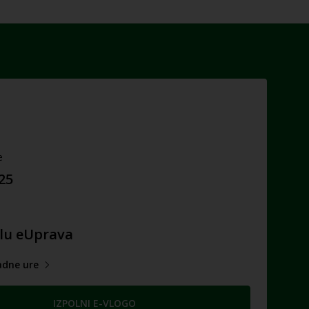
e
025
lu eUprava
adne ure
IZPOLNI E-VLOGO