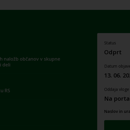
Status
Odprt
kih naložb občanov v skupne
 deli
Datum objav
13. 06. 2
Oddaja vloge
tu RS
Na porta
Naslov in ur