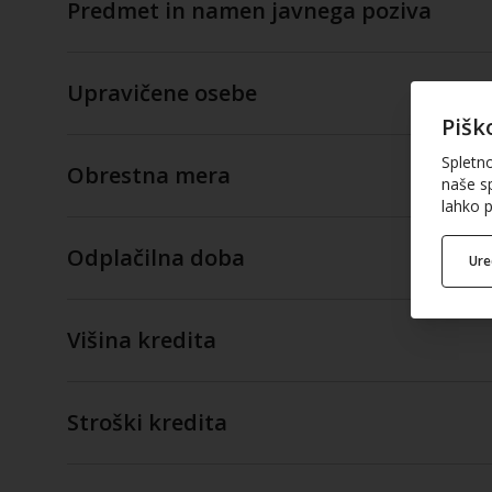
Predmet in namen javnega poziva
Upravičene osebe
Pišk
Spletn
Obrestna mera
naše sp
lahko p
Odplačilna doba
Ur
Višina kredita
Stroški kredita