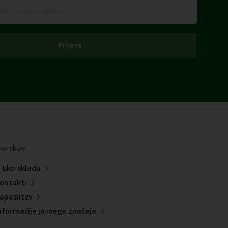
Prijava
ko sklad
 Eko skladu
ontakti
aposlitev
nformacije javnega značaja