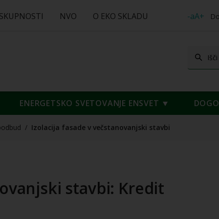
 SKUPNOSTI
NVO
O EKO SKLADU
-aA+
Do
ENERGETSKO SVETOVANJE ENSVET
DOGOD
podbud
/
Izolacija fasade v večstanovanjski stavbi
ovanjski stavbi: Kredit