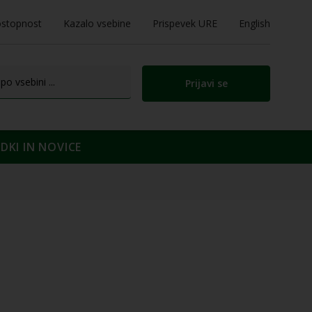
stopnost
Kazalo vsebine
Prispevek URE
English
Prijavi se
KI IN NOVICE