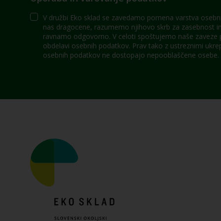
V družbi Eko sklad se zavedamo pomena varstva osebni
nas dragocene, razumemo njihovo skrb za zasebnost in 
ravnamo odgovorno. V celoti spoštujemo naše zaveze po
obdelavi osebnih podatkov. Prav tako z ustreznimi ukre
osebnih podatkov ne dostopajo nepooblaščene osebe.