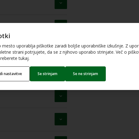
otki
o mesto uporablja piškotke zaradi boljše uporabniške izkušnje. Z upo
letne strani potrjujete, da se z njihovo uporabo strinjate. Več o piškot
reberete tukaj.
edi nastavitve
Se strinjam
Se ne strinjam