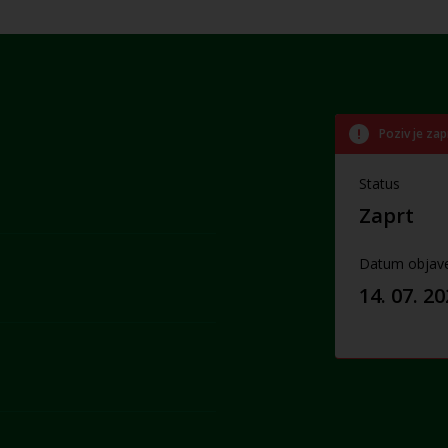
Poziv je zap
Status
Zaprt
Datum objav
14. 07. 2