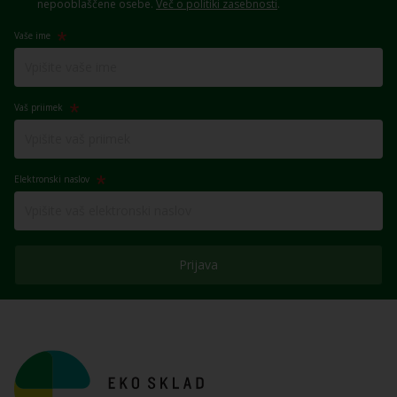
nepooblaščene osebe.
Več o politiki zasebnosti
.
Vaše ime
Vaš priimek
Elektronski naslov
Prijava