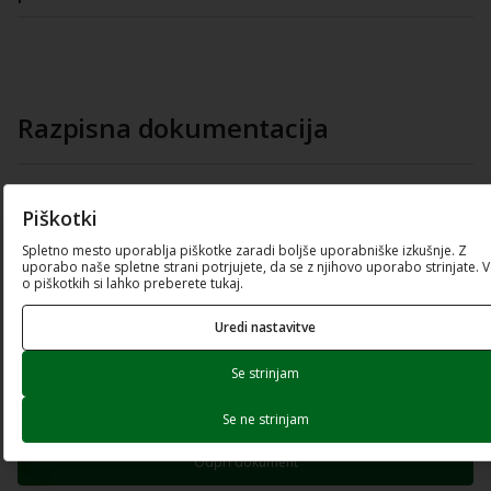
Razpisna dokumentacija
Čistopis besedila javnega poziva
Piškotki
PDF dokument (198.44 Kb)
Spletno mesto uporablja piškotke zaradi boljše uporabniške izkušnje. Z
uporabo naše spletne strani potrjujete, da se z njihovo uporabo strinjate. 
Odpri dokument
o piškotkih si lahko preberete tukaj.
Prenesi dokument
Uredi nastavitve
Se strinjam
Priloga 2 Dostop do osebnih podatkov
PDF dokument (86.02 Kb)
Se ne strinjam
Odpri dokument