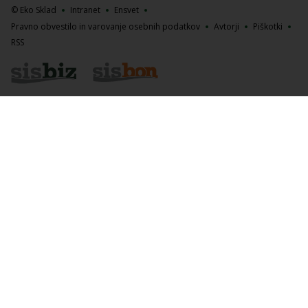
© Eko Sklad
Intranet
Ensvet
Pravno obvestilo in varovanje osebnih podatkov
Avtorji
Piškotki
RSS