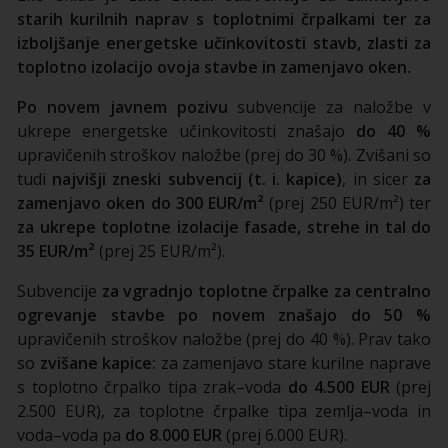
starih kurilnih naprav s toplotnimi črpalkami ter za
izboljšanje energetske učinkovitosti stavb, zlasti za
toplotno izolacijo ovoja stavbe in zamenjavo oken.
Po novem javnem pozivu
subvencije za naložbe v
ukrepe energetske učinkovitosti znašajo
do 40 %
upravičenih stroškov naložbe (prej do 30 %). Zvišani so
tudi
najvišji zneski subvencij (t. i. kapice)
, in sicer
za
zamenjavo oken do 300 EUR/m²
(prej 250 EUR/m²) ter
za ukrepe toplotne izolacije fasade, strehe in tal do
35 EUR/m²
(prej 25 EUR/m²).
Subvencije
za vgradnjo toplotne črpalke za centralno
ogrevanje stavbe po novem znašajo do 50 %
upravičenih stroškov naložbe (prej do 40 %). Prav tako
so
zvišane kapice:
za zamenjavo stare kurilne naprave
s toplotno črpalko tipa zrak–voda
do 4.500 EUR
(prej
2.500 EUR), za toplotne črpalke tipa zemlja–voda in
voda–voda pa
do 8.000 EUR
(prej 6.000 EUR).