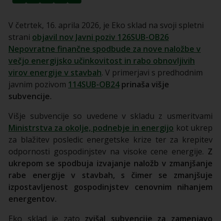
V četrtek, 16. aprila 2026, je Eko sklad na svoji spletni
strani
objavil nov Javni poziv 126SUB-OB26
Nepovratne finančne spodbude za nove naložbe v
večjo energijsko učinkovitost in rabo obnovljivih
virov energije v stavbah
. V primerjavi s predhodnim
javnim pozivom
114SUB-OB24
prinaša višje
subvencije.
Višje subvencije so uvedene v skladu z usmeritvami
Ministrstva za okolje, podnebje in energijo
kot ukrep
za blažitev posledic energetske krize ter za krepitev
odpornosti gospodinjstev na visoke cene energije.
Z
ukrepom se spodbuja izvajanje naložb v zmanjšanje
rabe energije v stavbah, s čimer se zmanjšuje
izpostavljenost gospodinjstev cenovnim nihanjem
energentov.
Eko sklad je zato
zvišal subvencije za zamenjavo