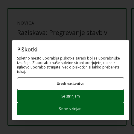
NOVICA
Raziskava: Pregrevanje stavb v
Sloveniji in bivalne navade
Piškotki
prebivalcev
Spletno mesto uporablja piškotke zaradi boljše uporabniške
izkušnje. Z uporabo naše spletne strani potrjujete, da se z
Vaše izkušnje so ključne za uspeh raziskave.
njihovo uporabo strinjate. Več o piškotkih si lahko preberete
tukaj.
Uredi nastavitve
Se strinjam
Se ne strinjam