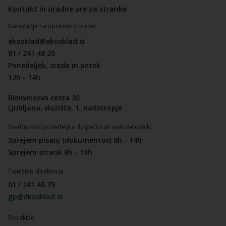
Kontakt in uradne ure za stranke
Naročanje na upravne storitve:
ekosklad@ekosklad.si
01 / 241 48 20
Ponedeljek, sreda in petek
12h - 14h
Bleiweisova cesta 30
Ljubljana, vložišče, 1. nadstropje
Osebno od ponedeljka do petka ali vsak delovnik:
Sprejem pisanj (dokumentov) 8h - 14h
Sprejem strank 9h - 14h
Tajništvo direktorja
01 / 241 48 79
gp@ekosklad.si
Eko sklad