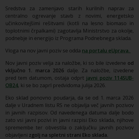
Sredstva za zamenjavo starih kurilnih naprav za
centralno ogrevanje stavb z novimi, energetsko
učinkovitejšimi rešitvami (kotli na lesno biomaso in
toplotnimi črpalkami) zagotavlja Ministrstvo za okolje,
podnebje in energijo iz Programa Podnebnega sklada.
Vloga na nov javni poziv se odda
na portalu eUprava.
Nov javni poziv velja za naložbe, ki so bile izvedene
od
vključno
1. marca 2026
dalje. Za naložbe, izvedene
pred tem datumom, ostaja odprt
javni poziv 114SUB-
OB24
, ki se bo zaprl predvidoma julija 2026.
Eko sklad ponovno poudarja, da se od 1. marca 2026
dalje v Uradnem listu RS ne objavlja več javnih pozivov
in javnih razpisov. Od navedenega datuma dalje bodo
zato vsi javni pozivi in javni razpisi Eko sklada, njihove
spremembe ter obvestila o zaključku javnih pozivov
objavljeni
zgolj na spletni strani Eko sklada.