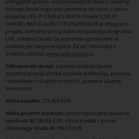
energijskih prenov večstanovanjskih stavb v Sloveniji.
Koncept finančnega instrumenta je bil razvit v okviru
projekta LIFE-IP-CARE4CLIMATE. Projekt LIFE IP
CARE4CLIMATE ALIFE17 IPC/SI/000007B je integralni
projekt, sofinanciran s sredstvi evropskega programa
LIFE, sredstvi Sklada za podnebne spremembe in
sredstvi partnerjev projekta. Za več informacij o
projektu obiščite
www.samo1planet.si
.
Sofinancirani ukrepi:
toplotna izolacija fasade,
toplotna izolacija strehe oziroma podstrešja, prenova
razsvetljave v skupnih prostorih, prenova skupne
kolesarnice
Višina naložbe:
229.459 EUR
Višina prejetih sredstev:
višina nepovratne finančne
spodbude 80.186,55 EUR, višina kredita v breme
rezervnega sklada 48.196,53 EUR