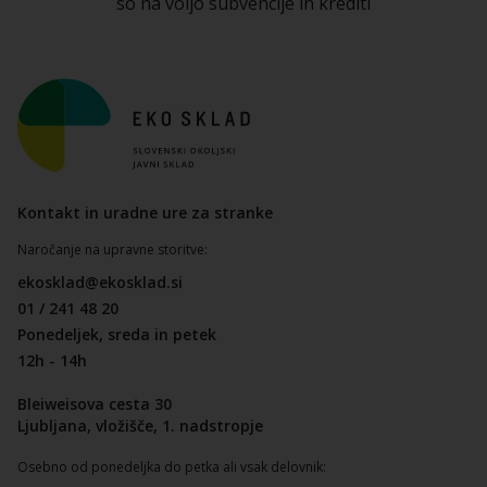
so na voljo subvencije
in krediti
Kontakt in uradne ure za stranke
Naročanje na upravne storitve:
ekosklad@ekosklad.si
01 / 241 48 20
Ponedeljek, sreda in petek
12h - 14h
Bleiweisova cesta 30
Ljubljana, vložišče, 1. nadstropje
Osebno od ponedeljka do petka ali vsak delovnik: