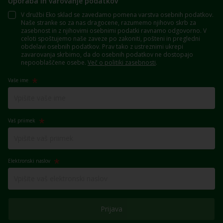
Uporaba in varovanje podatkov
V družbi Eko sklad se zavedamo pomena varstva osebnih podatkov.
Naše stranke so za nas dragocene, razumemo njihovo skrb za
zasebnost in z njihovimi osebnimi podatki ravnamo odgovorno. V
celoti spoštujemo naše zaveze po zakoniti, pošteni in pregledni
obdelavi osebnih podatkov. Prav tako z ustreznimi ukrepi
zavarovanja skrbimo, da do osebnih podatkov ne dostopajo
nepooblaščene osebe.
Več o politiki zasebnosti
.
Vaše ime
Vaš priimek
Elektronski naslov
Prijava