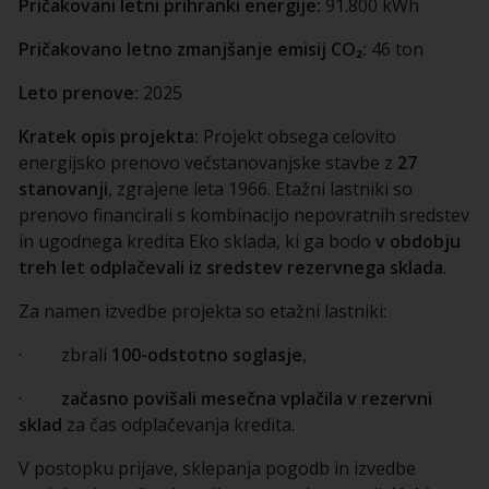
Pričakovani letni prihranki energije:
91.800 kWh
Pričakovano letno zmanjšanje emisij CO₂:
46 ton
Leto prenove:
2025
Kratek opis projekta:
Projekt obsega celovito
energijsko prenovo večstanovanjske stavbe z
27
stanovanji
, zgrajene leta 1966. Etažni lastniki so
prenovo financirali s kombinacijo nepovratnih sredstev
in ugodnega kredita Eko sklada, ki ga bodo
v obdobju
treh let odplačevali iz sredstev rezervnega sklada
.
Za namen izvedbe projekta so etažni lastniki:
· zbrali
100-odstotno soglasje
,
·
začasno povišali mesečna vplačila v rezervni
sklad
za čas odplačevanja kredita.
V postopku prijave, sklepanja pogodb in izvedbe