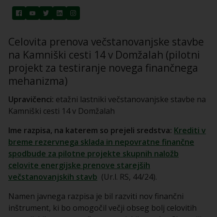
Celovita prenova večstanovanjske stavbe
na Kamniški cesti 14 v Domžalah (pilotni
projekt za testiranje novega finančnega
mehanizma)
Upravičenci:
etažni lastniki večstanovanjske stavbe na
Kamniški cesti 14 v Domžalah
Ime razpisa, na katerem so prejeli sredstva:
Krediti v
breme rezervnega sklada in nepovratne finančne
spodbude za pilotne projekte skupnih naložb
celovite energijske prenove starejših
večstanovanjskih stavb
(Ur.l. RS, 44/24).
Namen javnega razpisa je bil razviti nov finančni
inštrument, ki bo omogočil večji obseg bolj celovitih