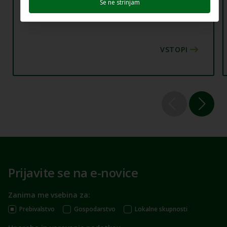
Se ne strinjam
Prijavite se na e-novice
Zanima me vsebina za:
Prebivalstvo
Gospodarstvo
Lokalne skupnosti