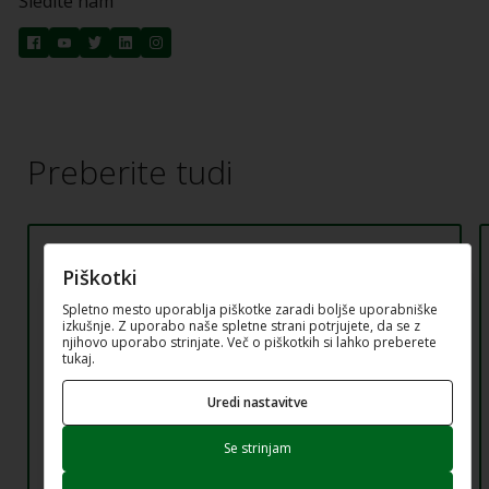
Sledite nam
Preberite tudi
Piškotki
NOVICA
Raziskava: Pregrevanje stavb v
Spletno mesto uporablja piškotke zaradi boljše uporabniške
izkušnje. Z uporabo naše spletne strani potrjujete, da se z
njihovo uporabo strinjate. Več o piškotkih si lahko preberete
Sloveniji in bivalne navade
tukaj.
prebivalcev
Uredi nastavitve
Vaše izkušnje so ključne za uspeh raziskave.
Se strinjam