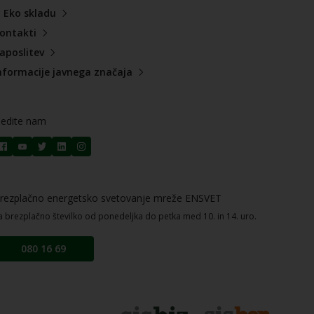
 Eko skladu
ontakti
aposlitev
nformacije javnega značaja
ledite nam
rezplačno energetsko svetovanje mreže ENSVET
a brezplačno številko od ponedeljka do petka med 10. in 14. uro.
080 16 69