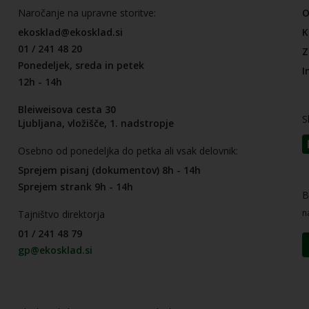
Naročanje na upravne storitve:
O
ekosklad@ekosklad.si
K
01 / 241 48 20
Z
Ponedeljek, sreda in petek
I
12h - 14h
Bleiweisova cesta 30
S
Ljubljana, vložišče, 1. nadstropje
Osebno od ponedeljka do petka ali vsak delovnik:
Sprejem pisanj (dokumentov) 8h - 14h
Sprejem strank 9h - 14h
B
n
Tajništvo direktorja
01 / 241 48 79
gp@ekosklad.si