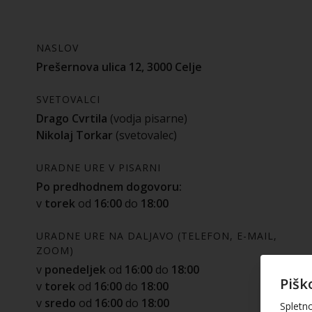
NASLOV
Prešernova ulica 12, 3000 Celje
SVETOVALCI
Drago Cvrtila
(vodja pisarne)
Nikolaj Torkar
(svetovalec)
URADNE URE V PISARNI
Po predhodnem dogovoru:
v
torek
od
16:00
do
18:00
URADNE URE NA DALJAVO (TELEFON, E-MAIL,
ZOOM)
v
ponedeljek
od
16:00
do
18:00
Pišk
v
torek
od
16:00
do
18:00
v
sredo
od
16:00
do
18:00
Spletn