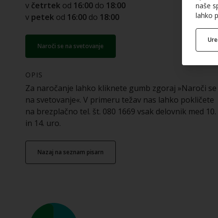
v
četrtek
od
16:00
do
18:00
naše sp
lahko p
v
petek
od
16:00
do
18:00
Ur
Naroči se na svetovanje
OPIS
Za naročanje lahko kliknete gumb zgoraj »Naroči se
na svetovanje«. V primeru težav nas lahko pokličete
na brezplačno tel. št. 080 1669 vsak delovnik med 10.
in 14. uro.
nazaj na seznam pisarn