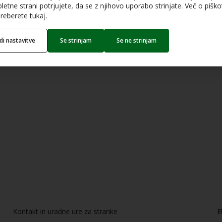
letne strani potrjujete, da se z njihovo uporabo strinjate. Več o piškot
reberete tukaj.
edi nastavitve
Se strinjam
Se ne strinjam
Kontakt in uradne ure za stranke
E