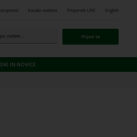
stopnost
Kazalo vsebine
Prispevek URE
English
Prijavi se
KI IN NOVICE