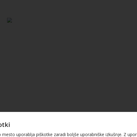
otki
o mesto uporablja piškotke zaradi boljše uporabniške izkušnje. Z upo