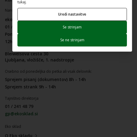
tukaj.
Naročanje na upravne storitve:
Uredi nastavitve
ekosklad@ekosklad.si
01 / 241 48 20
Se strinjam
Ponedeljek, sreda in petek
Se ne strinjam
12h - 14h
Bleiweisova cesta 30
Ljubljana, vložišče, 1. nadstropje
Osebno od ponedeljka do petka ali vsak delovnik:
Sprejem pisanj (dokumentov) 8h - 14h
Sprejem strank 9h - 14h
Tajništvo direktorja
01 / 241 48 79
gp@ekosklad.si
Eko sklad
O Eko skladu