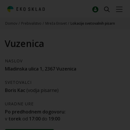
Domov
/
Prebivalstvo
/
Mreža Ensvet
/
Lokacije svetovalnih pisarn
Vuzenica
NASLOV
Mladinska ulica 1, 2367 Vuzenica
SVETOVALCI
Boris Kac
(vodja pisarne)
URADNE URE
Po predhodnem dogovoru:
v
torek
od
17:00
do
19:00