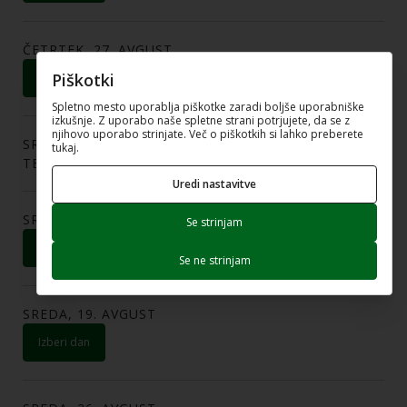
ČETRTEK, 27. AVGUST
Piškotki
izberi dan
Spletno mesto uporablja piškotke zaradi boljše uporabniške
izkušnje. Z uporabo naše spletne strani potrjujete, da se z
njihovo uporabo strinjate. Več o piškotkih si lahko preberete
SREDA, 5. AVGUST
tukaj.
TERMIN JE ZASEDEN
Uredi nastavitve
SREDA, 12. AVGUST
Se strinjam
izberi dan
Se ne strinjam
SREDA, 19. AVGUST
izberi dan