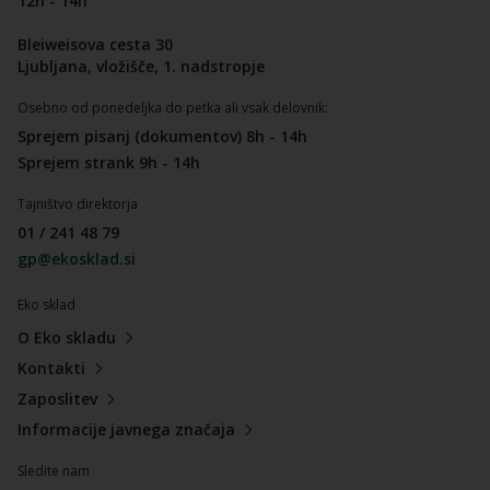
12h - 14h
Bleiweisova cesta 30
Ljubljana, vložišče, 1. nadstropje
Osebno od ponedeljka do petka ali vsak delovnik:
Sprejem pisanj (dokumentov) 8h - 14h
Sprejem strank 9h - 14h
Tajništvo direktorja
01 / 241 48 79
gp@ekosklad.si
Eko sklad
O Eko skladu
Kontakti
Zaposlitev
Informacije javnega značaja
Sledite nam