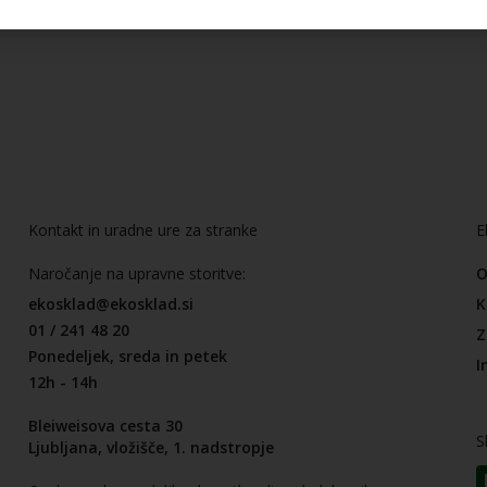
Kontakt in uradne ure za stranke
E
Naročanje na upravne storitve:
O
ekosklad@ekosklad.si
K
01 / 241 48 20
Z
Ponedeljek, sreda in petek
I
12h - 14h
Bleiweisova cesta 30
S
Ljubljana, vložišče, 1. nadstropje