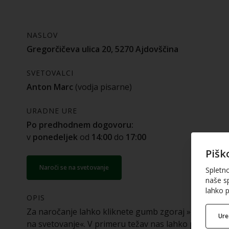
NASLOV
Gregorčičeva ulica 20, 5270 Ajdovščina
SVETOVALCI
Anton Marc
(vodja pisarne)
URADNE URE
Po predhodnem dogovoru:
v
ponedeljek
od
14:00
do
17:00
Pišk
Naroči se na svetovanje
Spletn
naše sp
lahko p
OPIS
Za naročanje lahko kliknete gumb zgoraj »Naroči se
Ur
na svetovanje«. V primeru težav nas lahko pokličete