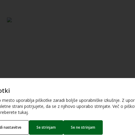
otki
o mesto uporablja piškotke zaradi boljše uporabniške izkušnje. Z upo
letne strani potrjujete, da se z njihovo uporabo strinjate. Več o piškot
reberete tukaj.
edi nastavitve
Se strinjam
Se ne strinjam