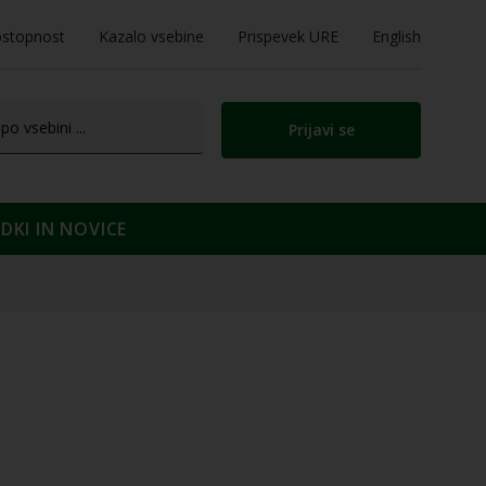
stopnost
Kazalo vsebine
Prispevek URE
English
Prijavi se
KI IN NOVICE