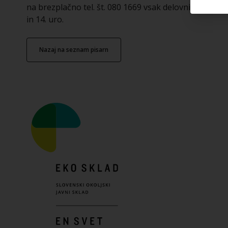
na brezplačno tel. št. 080 1669 vsak delovnik med 10.
in 14. uro.
nazaj na seznam pisarn