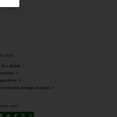
ko sklad
 Eko skladu
ontakti
aposlitev
nformacije javnega značaja
ledite nam