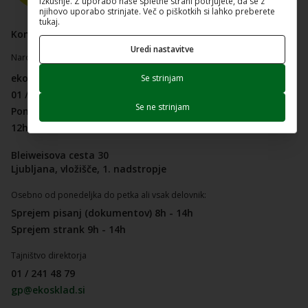
izkušnje. Z uporabo naše spletne strani potrjujete, da se z
njihovo uporabo strinjate. Več o piškotkih si lahko preberete
tukaj.
Kontakt in uradne ure za stranke
Uredi nastavitve
Naročanje na upravne storitve:
ekosklad@ekosklad.si
Se strinjam
01 / 241 48 20
Se ne strinjam
Ponedeljek, sreda in petek
12h - 14h
Bleiweisova cesta 30
Ljubljana, vložišče, 1. nadstropje
Osebno od ponedeljka do petka ali vsak delovnik:
Sprejem pisanj (dokumentov) 8h - 14h
Sprejem strank 9h - 14h
Tajništvo direktorja
01 / 241 48 79
gp@ekosklad.si