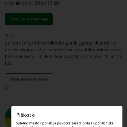
v
torek
od
14:00
do
17:00
Naroči se na svetovanje
OPIS
Za naročanje lahko kliknete gumb zgoraj »Naroči se
na svetovanje«. V primeru težav nas lahko pokličete na
brezplačno tel. št. 080 1669 vsak delovnik med 10. in 14.
uro.
nazaj na seznam pisarn
Piškotki
Spletno mesto uporablja piškotke zaradi boljše uporabniške