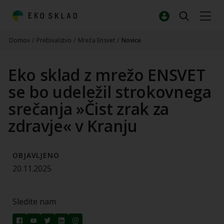
Domov
/
Prebivalstvo
/
Mreža Ensvet
/
Novice
Eko sklad z mrežo ENSVET
se bo udeležil strokovnega
srečanja »Čist zrak za
zdravje« v Kranju
OBJAVLJENO
20.11.2025
Sledite nam