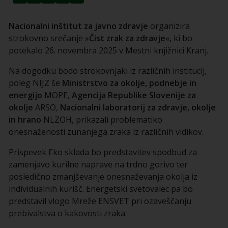
Nacionalni inštitut za javno zdravje
organizira
strokovno srečanje »
Čist zrak za zdravje
«, ki bo
potekalo 26. novembra 2025 v Mestni knjižnici Kranj.
Na dogodku bodo strokovnjaki iz različnih institucij,
poleg NIJZ še
Ministrstvo za okolje, podnebje in
energijo
MOPE,
Agencija Republike Slovenije za
okolje
ARSO,
Nacionalni laboratorij za zdravje, okolje
in hrano
NLZOH, prikazali problematiko
onesnaženosti zunanjega zraka iz različnih vidikov.
Prispevek Eko sklada bo predstavitev spodbud za
zamenjavo kurilne naprave na trdno gorivo ter
posledično zmanjševanje onesnaževanja okolja iz
individualnih kurišč. Energetski svetovalec pa bo
predstavil vlogo Mreže ENSVET pri ozaveščanju
prebivalstva o kakovosti zraka.