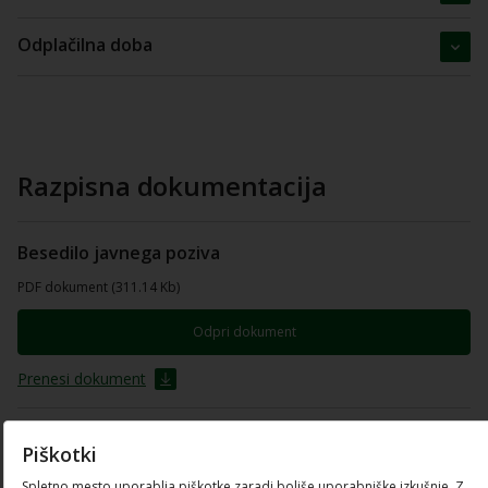
Odplačilna doba
Razpisna dokumentacija
Besedilo javnega poziva
PDF dokument (311.14 Kb)
Odpri dokument
Prenesi dokument
Obrazec Vloga
Piškotki
PDF dokument (612.93 Kb)
Spletno mesto uporablja piškotke zaradi boljše uporabniške izkušnje. Z