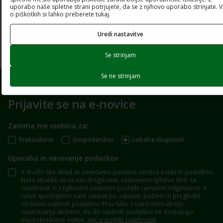
uporabo naše spletne strani potrjujete, da se z njihovo uporabo strinjate. 
Odpri dokument
o piškotkih si lahko preberete tukaj.
Uredi nastavitve
Prenesi dokument
Se strinjam
Se ne strinjam
Prijavite se na e-novice
Zanima me vsebina za:
Prebivalstvo
Gospodarstvo
Lokalne skupnosti
Uporaba in varovanje podatkov
V družbi Eko sklad se zavedamo pomena varstva osebnih podatkov.
Naše stranke so za nas dragocene, razumemo njihovo skrb za
zasebnost in z njihovimi osebnimi podatki ravnamo odgovorno. V
celoti spoštujemo naše zaveze po zakoniti, pošteni in pregledni
obdelavi osebnih podatkov. Prav tako z ustreznimi ukrepi
zavarovanja skrbimo, da do osebnih podatkov ne dostopajo
nepooblaščene osebe.
Več o politiki zasebnosti
.