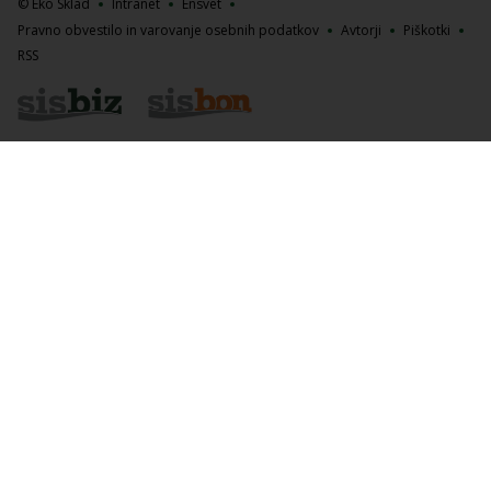
© Eko Sklad
Intranet
Ensvet
Pravno obvestilo in varovanje osebnih podatkov
Avtorji
Piškotki
RSS