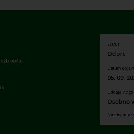
Status
Odprt
aložb občin
Datum objav
05. 09. 2
RS
Oddaja vloge
Osebno v 
Naslov in ur