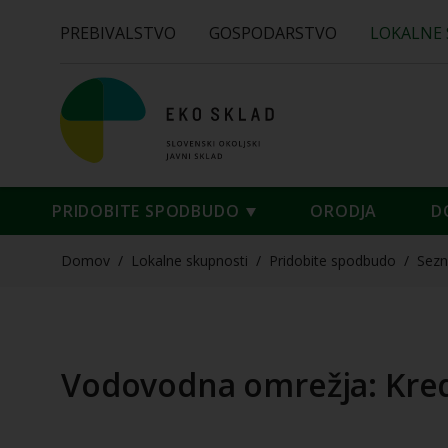
PREBIVALSTVO
GOSPODARSTVO
LOKALNE
PRIDOBITE SPODBUDO
ORODJA
D
Domov
/
Lokalne skupnosti
/
Pridobite spodbudo
/
Sez
Vodovodna omrežja: Kred