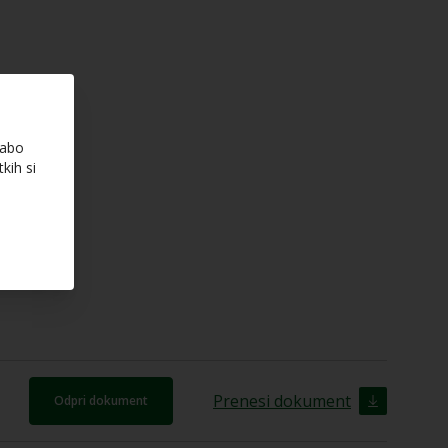
rabo
kih si
Prenesi dokument
Odpri dokument