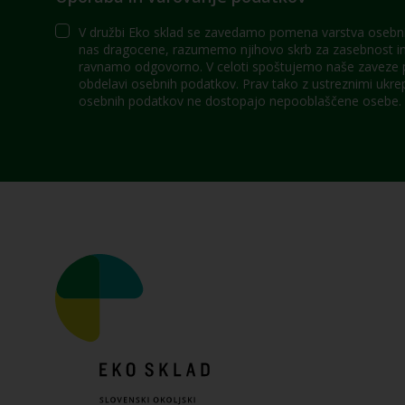
V družbi Eko sklad se zavedamo pomena varstva osebni
nas dragocene, razumemo njihovo skrb za zasebnost in 
ravnamo odgovorno. V celoti spoštujemo naše zaveze po
obdelavi osebnih podatkov. Prav tako z ustreznimi ukre
osebnih podatkov ne dostopajo nepooblaščene osebe.