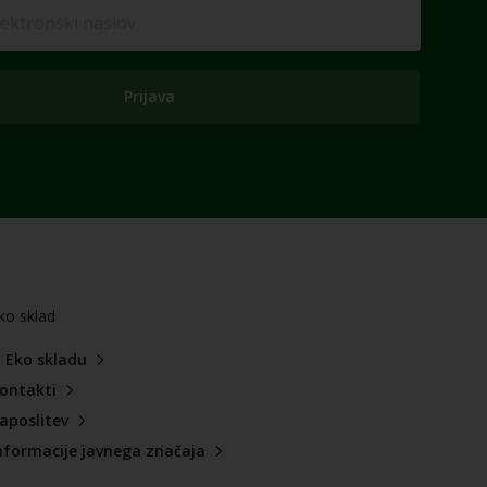
Prijava
ko sklad
 Eko skladu
ontakti
aposlitev
nformacije javnega značaja