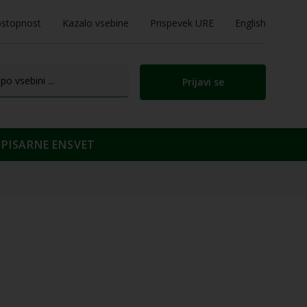
stopnost
Kazalo vsebine
Prispevek URE
English
Prijavi se
PISARNE ENSVET