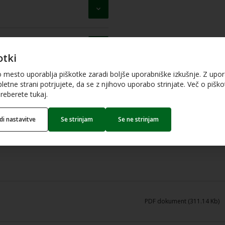
otki
o mesto uporablja piškotke zaradi boljše uporabniške izkušnje. Z upo
letne strani potrjujete, da se z njihovo uporabo strinjate. Več o piškot
reberete tukaj.
edi nastavitve
Se strinjam
Se ne strinjam
PDF dokument (311.14 Kb)