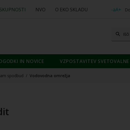
 SKUPNOSTI
NVO
O EKO SKLADU
-aA+
Do
OGODKI IN NOVICE
VZPOSTAVITEV SVETOVALNE 
nam spodbud
/
Vodovodna omrežja
it