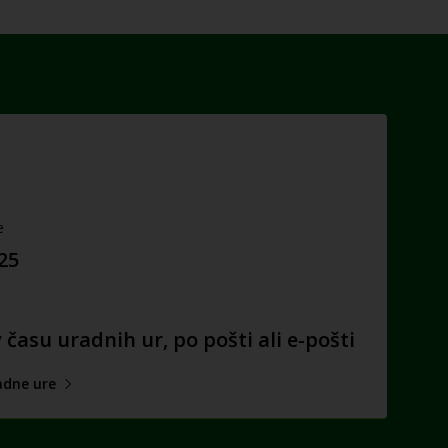
e
025
času uradnih ur, po pošti ali e-pošti
adne ure