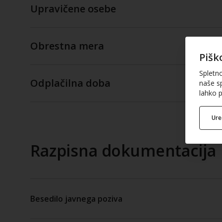
Upravičene osebe
Obrestna mera
Pišk
Spletn
Odplačilna doba
naše sp
lahko p
Ur
Razpisna dokumentacija
Besedilo javnega poziva