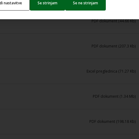
edi nastavitve
Se strinjam
Se ne strinjam
PDF dokument (44.66 Kb)
PDF dokument (207.3 Kb)
Excel preglednica (71.27 Kb)
PDF dokument (1.34 Mb)
PDF dokument (198.18 Kb)