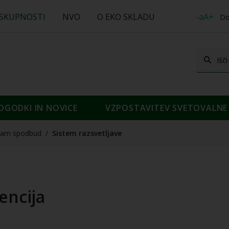
 SKUPNOSTI
NVO
O EKO SKLADU
-aA+
Do
OGODKI IN NOVICE
VZPOSTAVITEV SVETOVALNE 
nam spodbud
/
Sistem razsvetljave
encija