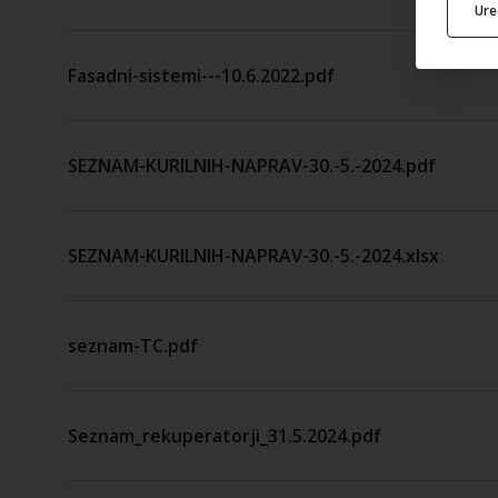
Ur
Fasadni-sistemi---10.6.2022.pdf
SEZNAM-KURILNIH-NAPRAV-30.-5.-2024.pdf
SEZNAM-KURILNIH-NAPRAV-30.-5.-2024.xlsx
seznam-TC.pdf
Seznam_rekuperatorji_31.5.2024.pdf