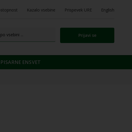
stopnost
Kazalo vsebine
Prispevek URE
English
Prijavi se
PISARNE ENSVET