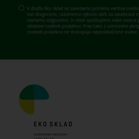
V družbi Eko sklad se zavedamo pomena varstva osebni
nas dragocene, razumemo njihovo skrb za zasebnost in 
ravnamo odgovorno. V celoti spoštujemo naše zaveze po
obdelavi osebnih podatkov. Prav tako z ustreznimi ukre
osebnih podatkov ne dostopajo nepooblaščene osebe.