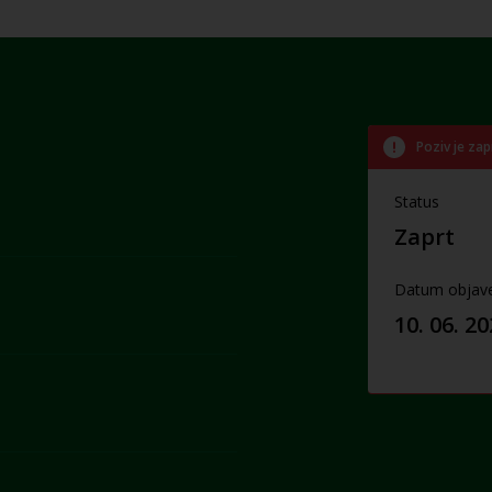
Poziv je zap
Status
Zaprt
Datum objav
10. 06. 2