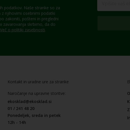
h podatkov. Naše stranke so za
z njihovimi osebnimi podatki
 zakoniti, pošteni in pregledni
pi zavarovanja skrbimo, da do
Več o politiki zasebnosti
.
Kontakt in uradne ure za stranke
E
Naročanje na upravne storitve:
O
ekosklad@ekosklad.si
K
01 / 241 48 20
Z
Ponedeljek, sreda in petek
I
12h - 14h