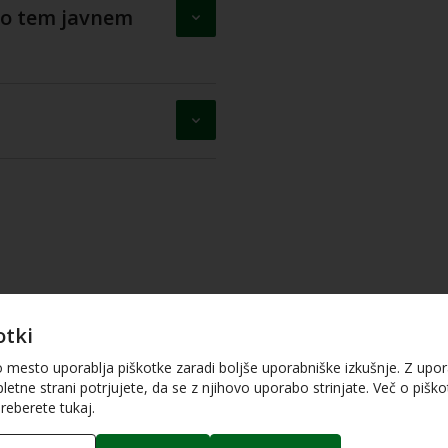
po tem javnem
otki
PDF dokument (964.13 Kb)
o mesto uporablja piškotke zaradi boljše uporabniške izkušnje. Z upo
letne strani potrjujete, da se z njihovo uporabo strinjate. Več o piškot
reberete tukaj.
PDF dokument (385.66 Kb)