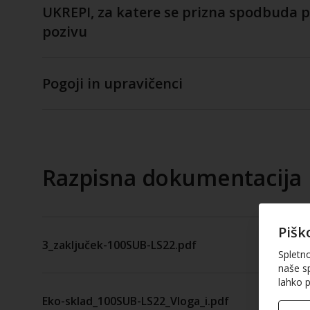
UKREPI, za katere se prizna spodbuda 
pozivu
Pogoji in upravičenci
Razpisna dokumentacija
Pišk
3_zaključek-100SUB-LS22.pdf
Spletn
naše sp
lahko p
Eko-sklad_100SUB-LS22_Vloga_i.pdf