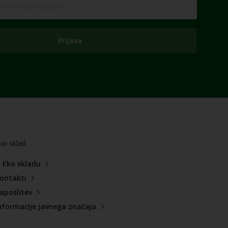
Prijava
ko sklad
 Eko skladu
ontakti
aposlitev
nformacije javnega značaja