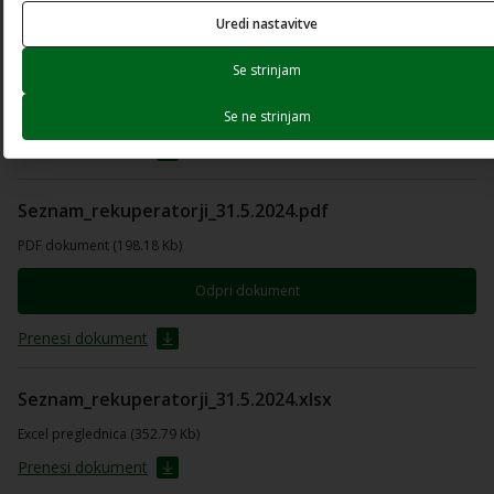
seznam-TC.pdf
Uredi nastavitve
PDF dokument (1.34 Mb)
Se strinjam
Odpri dokument
Se ne strinjam
Prenesi dokument
Seznam_rekuperatorji_31.5.2024.pdf
PDF dokument (198.18 Kb)
Odpri dokument
Prenesi dokument
Seznam_rekuperatorji_31.5.2024.xlsx
Excel preglednica (352.79 Kb)
Prenesi dokument