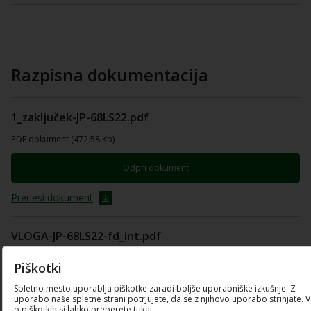
Razpisna dokumentacija
1_zaključek-JP-68LS22.pdf
PDF dokument (472.58 Kb)
Odpri dokument
Prenesi dokument
VLOGA-JP-68LS22-fd_int.pdf
PDF dokument (761.18 Kb)
Piškotki
Odpri dokument
Spletno mesto uporablja piškotke zaradi boljše uporabniške izkušnje. Z
uporabo naše spletne strani potrjujete, da se z njihovo uporabo strinjate. 
o piškotkih si lahko preberete tukaj.