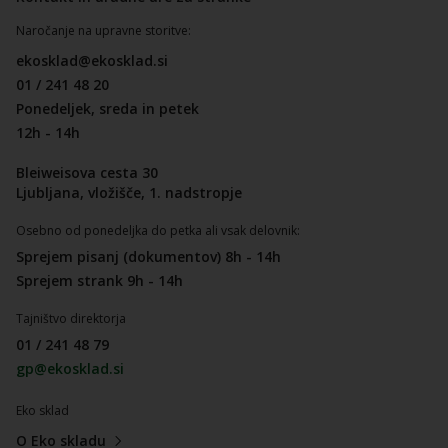
Naročanje na upravne storitve:
ekosklad@ekosklad.si
01 / 241 48 20
Ponedeljek, sreda in petek
12h - 14h
Bleiweisova cesta 30
Ljubljana, vložišče, 1. nadstropje
Osebno od ponedeljka do petka ali vsak delovnik:
Sprejem pisanj (dokumentov) 8h - 14h
Sprejem strank 9h - 14h
Tajništvo direktorja
01 / 241 48 79
gp@ekosklad.si
Eko sklad
O Eko skladu