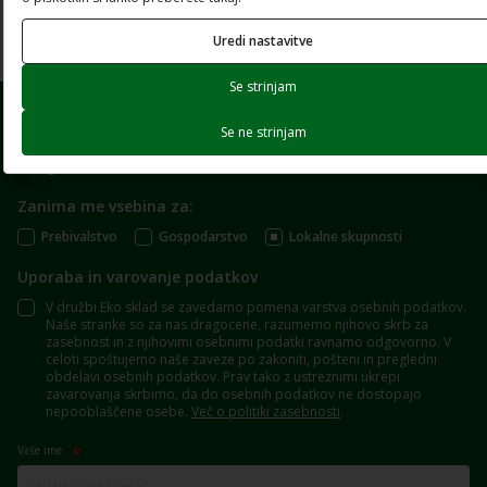
Prenesi dokument
Uredi nastavitve
Se strinjam
Se ne strinjam
Prijavite se na e-novice
Zanima me vsebina za:
Prebivalstvo
Gospodarstvo
Lokalne skupnosti
Uporaba in varovanje podatkov
V družbi Eko sklad se zavedamo pomena varstva osebnih podatkov.
Naše stranke so za nas dragocene, razumemo njihovo skrb za
zasebnost in z njihovimi osebnimi podatki ravnamo odgovorno. V
celoti spoštujemo naše zaveze po zakoniti, pošteni in pregledni
obdelavi osebnih podatkov. Prav tako z ustreznimi ukrepi
zavarovanja skrbimo, da do osebnih podatkov ne dostopajo
nepooblaščene osebe.
Več o politiki zasebnosti
.
Vaše ime