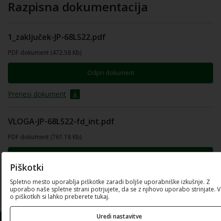
Razpisna dokumentacija
1_zaključek-JP-68LS22.pdf
PDF dokument (472.58 Kb)
Odpri dokument
Prenesi dokument
VLOGA-JP-68LS22-fd_int.pdf
PDF dokument (761.18 Kb)
Odpri dokument
Piškotki
Prenesi dokument
Spletno mesto uporablja piškotke zaradi boljše uporabniške izkušnje. Z
uporabo naše spletne strani potrjujete, da se z njihovo uporabo strinjate. 
o piškotkih si lahko preberete tukaj.
Uredi nastavitve