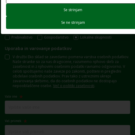
Se strinjam
Prijavite se na e-novice
Se ne strinjam
Zanima me vsebina za:
Prebivalstvo
Gospodarstvo
Lokalne skupnosti
Uporaba in varovanje podatkov
V družbi Eko sklad se zavedamo pomena varstva osebnih podatkov.
Naše stranke so za nas dragocene, razumemo njihovo skrb za
zasebnost in z njihovimi osebnimi podatki ravnamo odgovorno. V
celoti spoštujemo naše zaveze po zakoniti, pošteni in pregledni
obdelavi osebnih podatkov. Prav tako z ustreznimi ukrepi
zavarovanja skrbimo, da do osebnih podatkov ne dostopajo
nepooblaščene osebe.
Več o politiki zasebnosti
.
Vaše ime
Vaš priimek