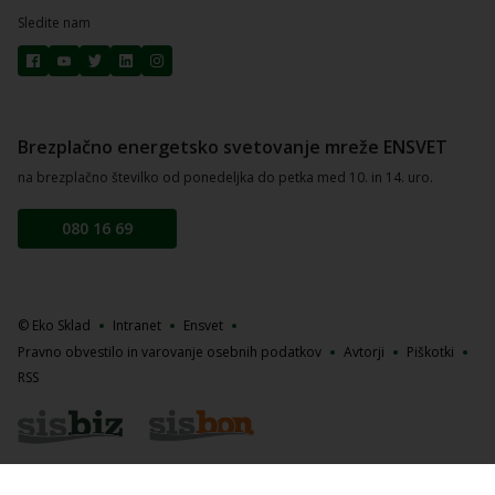
Sledite nam
Brezplačno energetsko svetovanje mreže ENSVET
na brezplačno številko od ponedeljka do petka med 10. in 14. uro.
080 16 69
© Eko Sklad
Intranet
Ensvet
Pravno obvestilo in varovanje osebnih podatkov
Avtorji
Piškotki
RSS