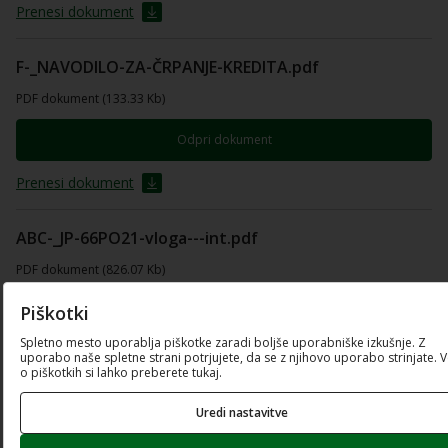
Prenesi dokument
F-_NAVODILO-ZA-ČRPANJE-KREDITA.pdf
PDF dokument (133.33 Kb)
Odpri dokument
Prenesi dokument
ABC-_JP-66PO21-vloga---int.pdf
PDF dokument (826.07 Kb)
Piškotki
Odpri dokument
Spletno mesto uporablja piškotke zaradi boljše uporabniške izkušnje. Z
Prenesi dokument
uporabo naše spletne strani potrjujete, da se z njihovo uporabo strinjate. 
o piškotkih si lahko preberete tukaj.
D_JP-66PO21_Predlog-zavarovanja-kredita.xlsx
Uredi nastavitve
Excel preglednica (36.36 Kb)