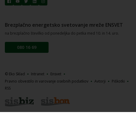
Brezplačno energetsko svetovanje mreže ENSVET
na brezplačno številko od ponedeljka do petka med 10. in 14. uro.
080 16 69
© Eko Sklad
Intranet
Ensvet
Pravno obvestilo in varovanje osebnih podatkov
Avtorji
Piškotki
RSS