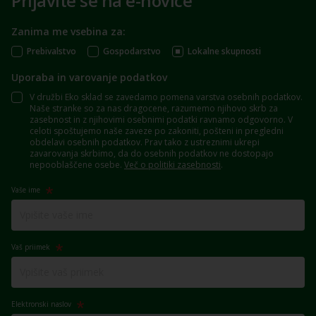
Prijavite se na e-novice
Zanima me vsebina za:
Prebivalstvo
Gospodarstvo
Lokalne skupnosti
Uporaba in varovanje podatkov
V družbi Eko sklad se zavedamo pomena varstva osebnih podatkov.
Naše stranke so za nas dragocene, razumemo njihovo skrb za
zasebnost in z njihovimi osebnimi podatki ravnamo odgovorno. V
celoti spoštujemo naše zaveze po zakoniti, pošteni in pregledni
obdelavi osebnih podatkov. Prav tako z ustreznimi ukrepi
zavarovanja skrbimo, da do osebnih podatkov ne dostopajo
nepooblaščene osebe.
Več o politiki zasebnosti
.
Vaše ime
Vaš priimek
Elektronski naslov