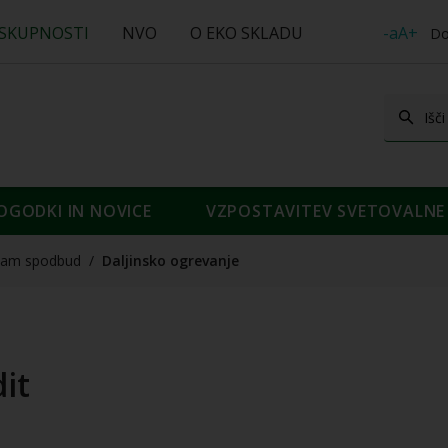
 SKUPNOSTI
NVO
O EKO SKLADU
-aA+
Do
OGODKI IN NOVICE
VZPOSTAVITEV SVETOVALNE 
nam spodbud
/
Daljinsko ogrevanje
it