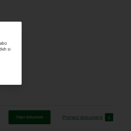
rabo
kih si
Prenesi dokument
Odpri dokument