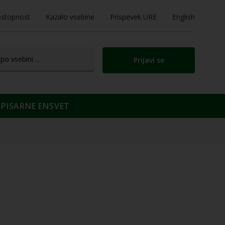
stopnost
Kazalo vsebine
Prispevek URE
English
Prijavi se
PISARNE ENSVET