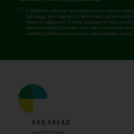
V družbi Eko sklad se zavedamo pomena varstva osebni
nas dragocene, razumemo njihovo skrb za zasebnost in 
ravnamo odgovorno. V celoti spoštujemo naše zaveze po
obdelavi osebnih podatkov. Prav tako z ustreznimi ukre
osebnih podatkov ne dostopajo nepooblaščene osebe.