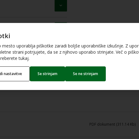
otki
o mesto uporablja piškotke zaradi boljše uporabniške izkušnje. Z upo
letne strani potrjujete, da se z njihovo uporabo strinjate. Več o piškot
reberete tukaj.
edi nastavitve
Se strinjam
Se ne strinjam
PDF dokument (311.14 Kb)