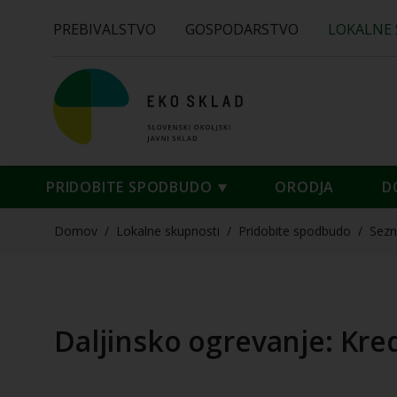
PREBIVALSTVO
GOSPODARSTVO
LOKALNE
PRIDOBITE SPODBUDO
ORODJA
D
Domov
/
Lokalne skupnosti
/
Pridobite spodbudo
/
Sez
Daljinsko ogrevanje: Kred