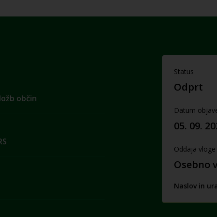
Status
Odprt
aložb občin
Datum objav
05. 09. 2
RS
Oddaja vloge
Osebno v 
Naslov in ur