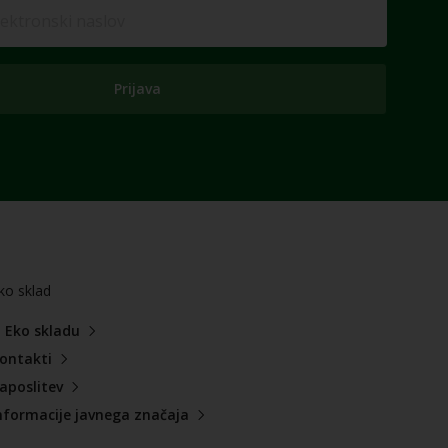
Prijava
ko sklad
 Eko skladu
ontakti
aposlitev
nformacije javnega značaja