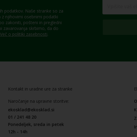
h podatkov. Naše stranke so za
z njihovimi osebnimi podatki
 zakoniti, pošteni in pregledni
pi zavarovanja skrbimo, da do
Več o politiki zasebnosti
.
Kontakt in uradne ure za stranke
E
Naročanje na upravne storitve:
O
ekosklad@ekosklad.si
K
01 / 241 48 20
Z
Ponedeljek, sreda in petek
I
12h - 14h