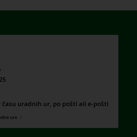
e
025
času uradnih ur, po pošti ali e-pošti
adne ure