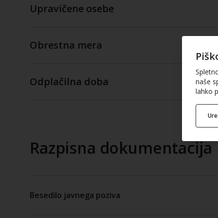
Upravičene osebe
Obrestna mera
Pišk
Spletn
Odplačilna doba
naše sp
lahko p
Ur
Razpisna dokumentacija
Besedilo javnega poziva