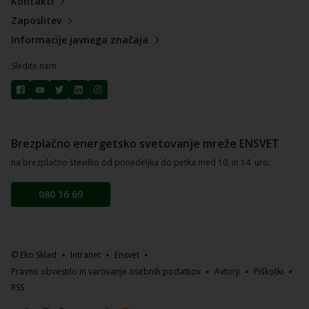
Kontakti
Zaposlitev
Informacije javnega značaja
Sledite nam
Brezplačno energetsko svetovanje mreže ENSVET
na brezplačno številko od ponedeljka do petka med 10. in 14. uro.
080 16 69
© Eko Sklad
Intranet
Ensvet
Pravno obvestilo in varovanje osebnih podatkov
Avtorji
Piškotki
RSS