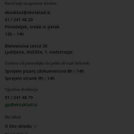
Naročanje na upravne storitve:
ekosklad@ekosklad.si
01 / 241 48 20
Ponedeljek, sreda in petek
12h - 14h
Bleiweisova cesta 30
Ljubljana, vložišče, 1. nadstropje
Osebno od ponedeljka do petka ali vsak delovnik:
Sprejem pisanj (dokumentov) 8h - 14h
Sprejem strank 9h - 14h
Tajništvo direktorja
01 / 241 48 79
gp@ekosklad.si
Eko sklad
O Eko skladu