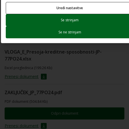
Uredi nastavitve
VLOGA_D_Predlog-zavarovanja-
kredita_JP_77PO24.xlsx
Se strinjam
Excel preglednica (38.81 Kb)
Se ne strinjam
Prenesi dokument
VLOGA_E_Presoja-kreditne-sposobnosti-JP-
77PO24.xlsx
Excel preglednica (199.26 Kb)
Prenesi dokument
ZAKLJUČEK_JP_77PO24.pdf
PDF dokument (504.84 Kb)
Odpri dokument
Prenesi dokument