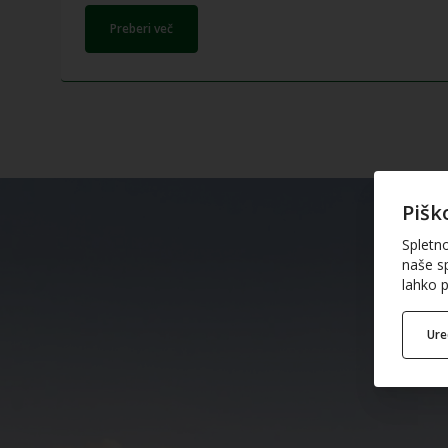
Preberi več
Pišk
Spletn
naše sp
lahko p
Ur