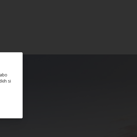
rabo
kih si