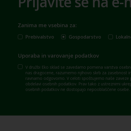
Prijavite se na e-
Zanima me vsebina za:
Prebivalstvo
Gospodarstvo
Lokaln
Uporaba in varovanje podatkov
V družbi Eko sklad se zavedamo pomena varstva osebni
nas dragocene, razumemo njihovo skrb za zasebnost in 
ravnamo odgovorno. V celoti spoštujemo naše zaveze po
obdelavi osebnih podatkov. Prav tako z ustreznimi ukre
osebnih podatkov ne dostopajo nepooblaščene osebe.