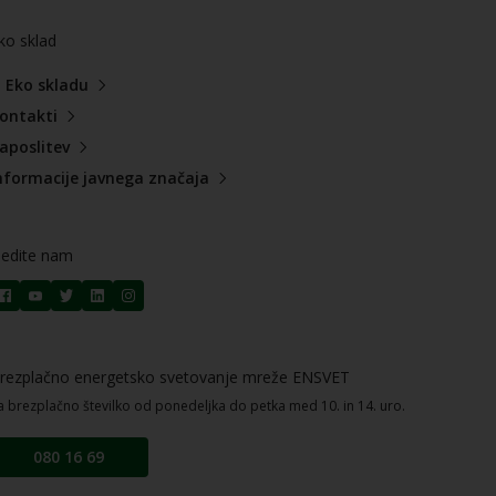
ko sklad
 Eko skladu
ontakti
aposlitev
nformacije javnega značaja
ledite nam
rezplačno energetsko svetovanje mreže ENSVET
a brezplačno številko od ponedeljka do petka med 10. in 14. uro.
080 16 69