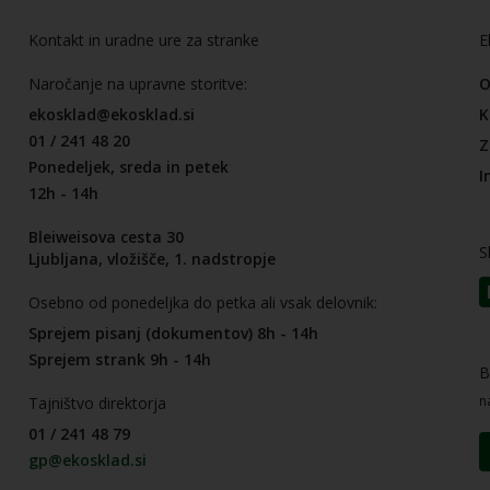
Kontakt in uradne ure za stranke
E
Naročanje na upravne storitve:
O
ekosklad@ekosklad.si
K
01 / 241 48 20
Z
Ponedeljek, sreda in petek
I
12h - 14h
Bleiweisova cesta 30
S
Ljubljana, vložišče, 1. nadstropje
Osebno od ponedeljka do petka ali vsak delovnik:
Sprejem pisanj (dokumentov) 8h - 14h
Sprejem strank 9h - 14h
B
n
Tajništvo direktorja
01 / 241 48 79
gp@ekosklad.si