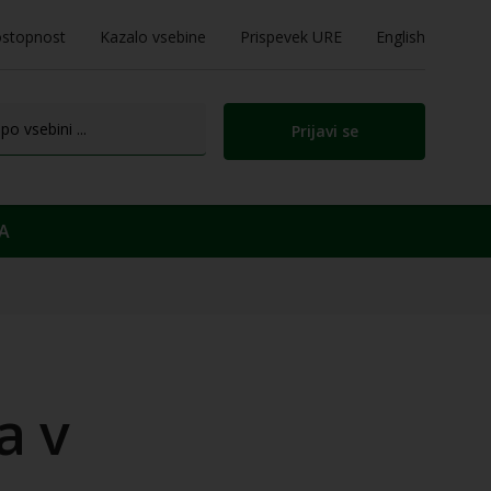
stopnost
Kazalo vsebine
Prispevek URE
English
Prijavi se
A
a v