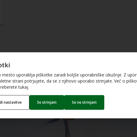
otki
o mesto uporablja piškotke zaradi boljše uporabniške izkušnje. Z upo
letne strani potrjujete, da se z njihovo uporabo strinjate. Več o piškot
reberete tukaj.
edi nastavitve
Se strinjam
Se ne strinjam