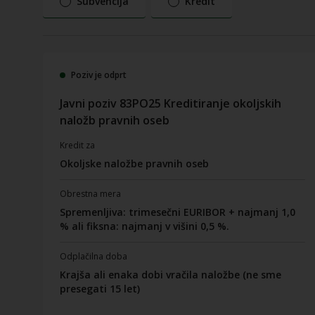
Subvencija
Kredit
Poziv je odprt
Javni poziv 83PO25 Kreditiranje okoljskih
naložb pravnih oseb
Kredit za
Okoljske naložbe pravnih oseb
Obrestna mera
Spremenljiva: trimesečni EURIBOR + najmanj 1,0
% ali fiksna: najmanj v višini 0,5 %.
Odplačilna doba
Krajša ali enaka dobi vračila naložbe (ne sme
presegati 15 let)