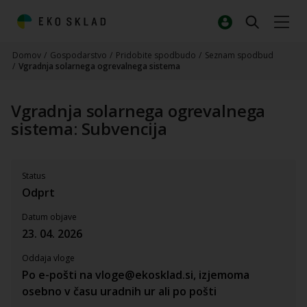
Domov
/
Gospodarstvo
/
Pridobite spodbudo
/
Seznam spodbud
/
Vgradnja solarnega ogrevalnega sistema
Vgradnja solarnega ogrevalnega
sistema: Subvencija
Status
Odprt
Datum objave
23. 04. 2026
Oddaja vloge
Po e-pošti na vloge@ekosklad.si, izjemoma
osebno v času uradnih ur ali po pošti