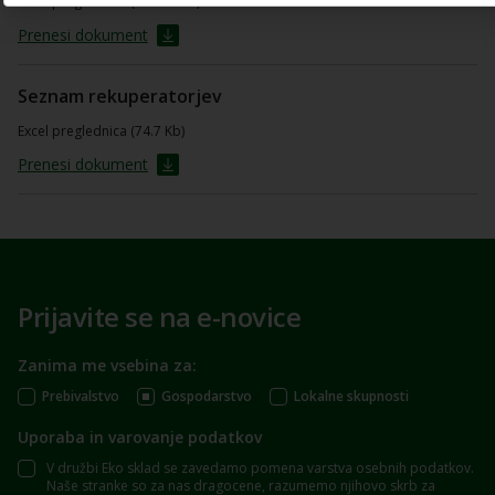
Excel preglednica (333.55 Kb)
Prenesi dokument
Seznam rekuperatorjev
Excel preglednica (74.7 Kb)
Prenesi dokument
Prijavite se na e-novice
Zanima me vsebina za:
Prebivalstvo
Gospodarstvo
Lokalne skupnosti
Uporaba in varovanje podatkov
V družbi Eko sklad se zavedamo pomena varstva osebnih podatkov.
Naše stranke so za nas dragocene, razumemo njihovo skrb za