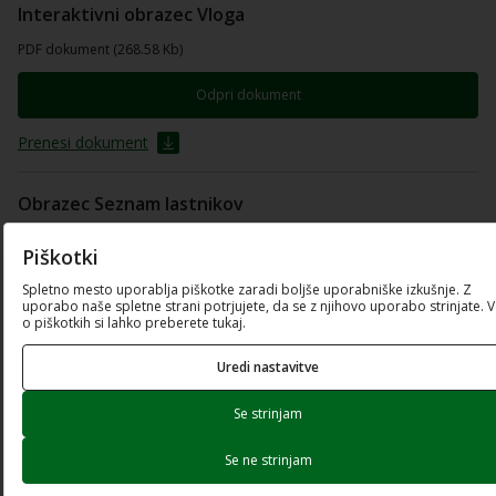
Interaktivni obrazec Vloga
PDF dokument (268.58 Kb)
Odpri dokument
Prenesi dokument
Obrazec Seznam lastnikov
Excel preglednica (12.69 Kb)
Piškotki
Prenesi dokument
Spletno mesto uporablja piškotke zaradi boljše uporabniške izkušnje. Z
uporabo naše spletne strani potrjujete, da se z njihovo uporabo strinjate. 
o piškotkih si lahko preberete tukaj.
Seznam kurilnih naprav
Uredi nastavitve
Excel preglednica (63.11 Kb)
Prenesi dokument
Se strinjam
Seznam toplotnih črpalk
Se ne strinjam