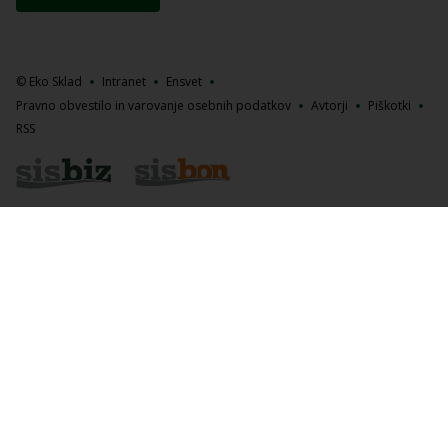
© Eko Sklad
Intranet
Ensvet
Pravno obvestilo in varovanje osebnih podatkov
Avtorji
Piškotki
RSS