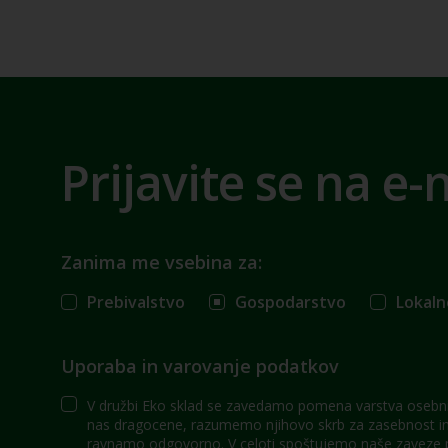
Prijavite se na e-
Zanima me vsebina za:
Prebivalstvo
Gospodarstvo
Lokaln
Uporaba in varovanje podatkov
V družbi Eko sklad se zavedamo pomena varstva osebni
nas dragocene, razumemo njihovo skrb za zasebnost in 
ravnamo odgovorno. V celoti spoštujemo naše zaveze po