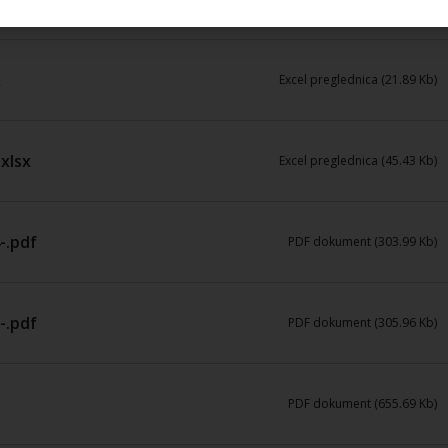
x
Excel preglednica (21.89 Kb)
xlsx
Excel preglednica (45.43 Kb)
-.pdf
PDF dokument (303.99 Kb)
-.pdf
PDF dokument (305.96 Kb)
PDF dokument (655.69 Kb)