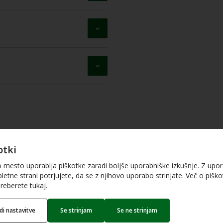
otki
o mesto uporablja piškotke zaradi boljše uporabniške izkušnje. Z upo
letne strani potrjujete, da se z njihovo uporabo strinjate. Več o piškot
PDF dokument (310.74 Kb)
reberete tukaj.
edi nastavitve
Se strinjam
Se ne strinjam
Word dokument (53.15 Kb)