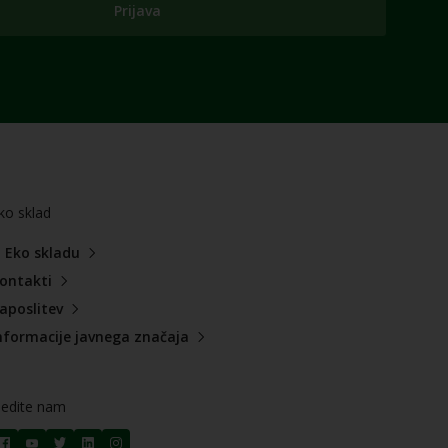
Prijava
ko sklad
 Eko skladu
ontakti
aposlitev
nformacije javnega značaja
ledite nam