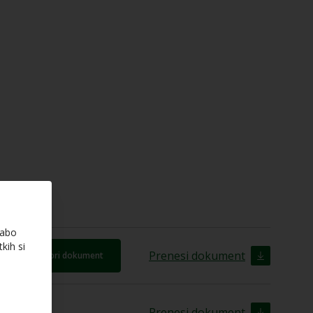
rabo
kih si
Prenesi dokument
Odpri dokument
Prenesi dokument