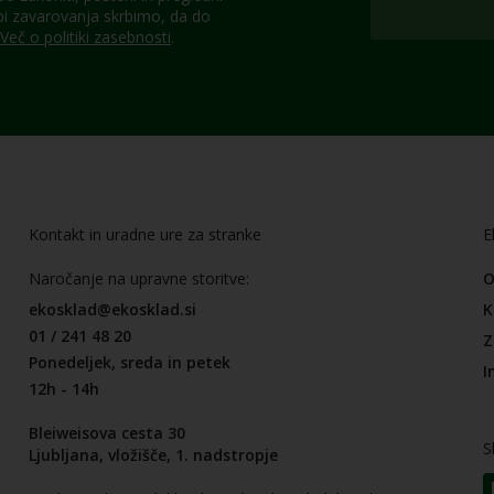
pi zavarovanja skrbimo, da do
Več o politiki zasebnosti
.
Kontakt in uradne ure za stranke
E
Naročanje na upravne storitve:
O
ekosklad@ekosklad.si
K
01 / 241 48 20
Z
Ponedeljek, sreda in petek
I
12h - 14h
Bleiweisova cesta 30
S
Ljubljana, vložišče, 1. nadstropje