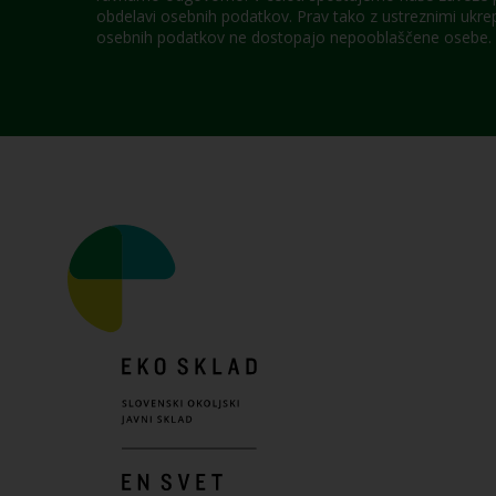
obdelavi osebnih podatkov. Prav tako z ustreznimi ukre
osebnih podatkov ne dostopajo nepooblaščene osebe.