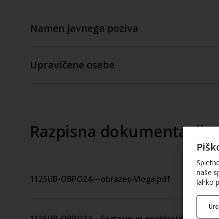
Namen javnega poziva
Upravičene osebe
Razpisna dokumentacija
Pišk
Spletn
naše sp
112SUB-OBPO24---obrazec-Vloga.pdf
lahko p
Ur
112SUB-OBPO24---Soglasje-in-pooblastilo.docx