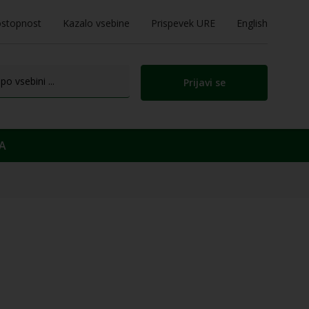
stopnost
Kazalo vsebine
Prispevek URE
English
Prijavi se
A