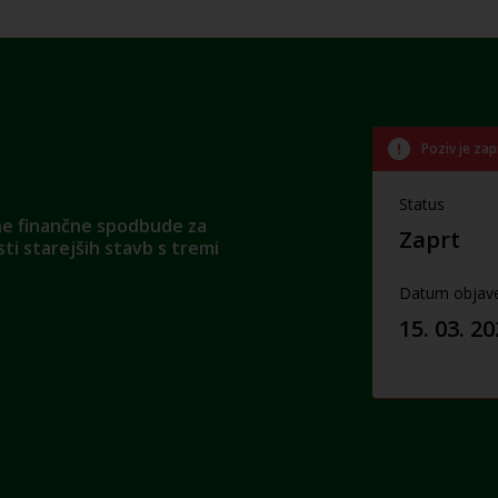
Poziv je zap
Status
ne finančne spodbude za
Zaprt
i starejših stavb s tremi
Datum objav
15. 03. 2