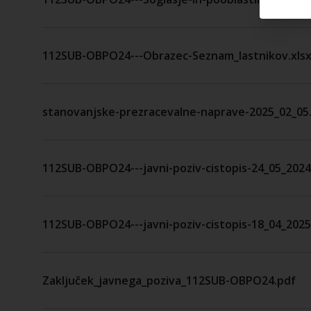
112SUB-OBPO24---Obrazec-Seznam_lastnikov.xls
stanovanjske-prezracevalne-naprave-2025_02_05.
112SUB-OBPO24---javni-poziv-cistopis-24_05_2024
112SUB-OBPO24---javni-poziv-cistopis-18_04_2025
Zaključek_javnega_poziva_112SUB-OBPO24.pdf