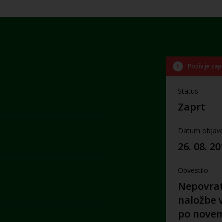
Poziv je zap
Status
Zaprt
Datum objav
26. 08. 2
Obvestilo
Nepovrat
naložbe v
po novem