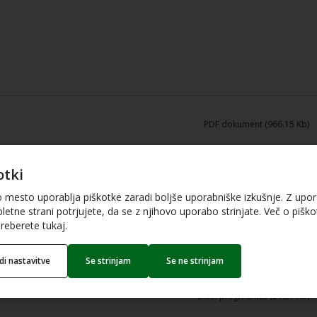
PDF dokument (966.15 Kb)
otki
PDF dokument (1.7 Mb)
o mesto uporablja piškotke zaradi boljše uporabniške izkušnje. Z upo
letne strani potrjujete, da se z njihovo uporabo strinjate. Več o piškot
reberete tukaj.
stilo.docx
Word dokument (50.6 Kb)
edi nastavitve
Se strinjam
Se ne strinjam
Excel preglednica (21.21 Kb)