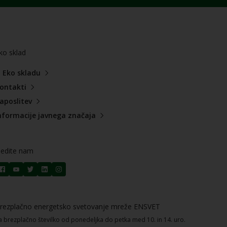
ko sklad
 Eko skladu
ontakti
aposlitev
nformacije javnega značaja
ledite nam
rezplačno energetsko svetovanje mreže ENSVET
a brezplačno številko od ponedeljka do petka med 10. in 14. uro.