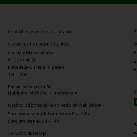
Kontakt in uradne ure za stranke
E
Naročanje na upravne storitve:
O
ekosklad@ekosklad.si
K
01 / 241 48 20
Z
Ponedeljek, sreda in petek
I
12h - 14h
Bleiweisova cesta 30
S
Ljubljana, vložišče, 1. nadstropje
Osebno od ponedeljka do petka ali vsak delovnik:
Sprejem pisanj (dokumentov) 8h - 14h
Sprejem strank 9h - 14h
B
n
Tajništvo direktorja