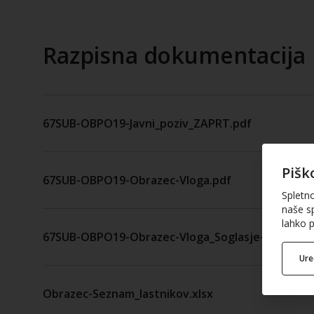
Razpisna dokumentacija
67SUB-OBPO19-Javni_poziv_ZAPRT.pdf
Pišk
67SUB-OBPO19-Obrazec-Vloga.pdf
Spletn
naše sp
lahko p
67SUB-OBPO19-Obrazec-Vloga_Soglasje-in-poobla
Ur
Obrazec-Seznam_lastnikov.xlsx