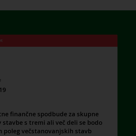
rt
e
019
ne finančne spodbude za skupne
 stavbe s tremi ali več deli se bodo
 poleg večstanovanjskih stavb