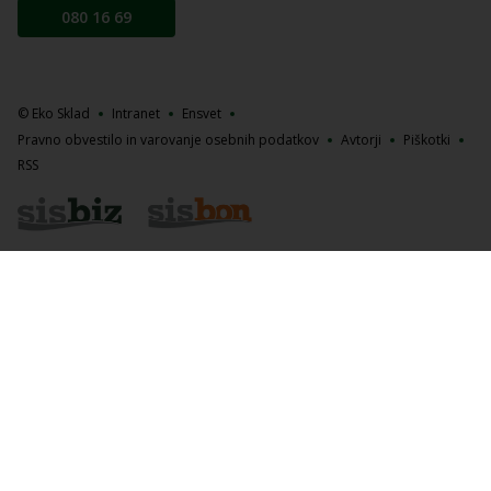
080 16 69
© Eko Sklad
Intranet
Ensvet
Pravno obvestilo in varovanje osebnih podatkov
Avtorji
Piškotki
RSS