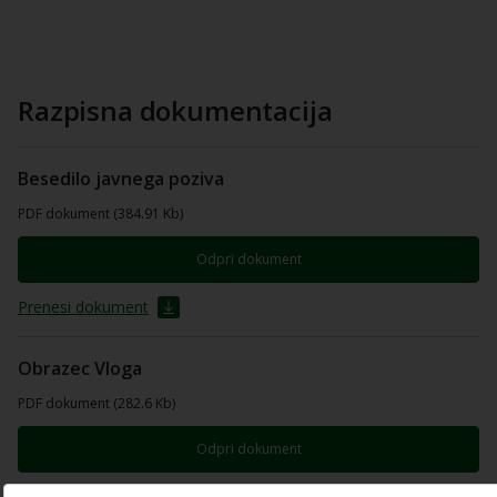
Razpisna dokumentacija
Besedilo javnega poziva
PDF dokument (384.91 Kb)
Odpri dokument
Prenesi dokument
Obrazec Vloga
PDF dokument (282.6 Kb)
Odpri dokument
Prenesi dokument