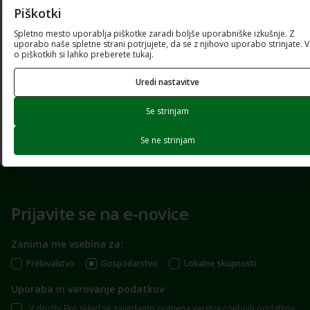
Piškotki
Spletno mesto uporablja piškotke zaradi boljše uporabniške izkušnje. Z
Tehnični pogoji
uporabo naše spletne strani potrjujete, da se z njihovo uporabo strinjate. 
o piškotkih si lahko preberete tukaj.
PDF dokument (379.38 Kb)
Uredi nastavitve
Odpri dokument
Se strinjam
Prenesi dokument
Se ne strinjam
Prijavite se na e-novice
Zanima me vsebina za:
Prebivalstvo
Gospodarstvo
Lokalne skupnosti
Uporaba in varovanje podatkov
V družbi Eko sklad se zavedamo pomena varstva osebnih podatkov.