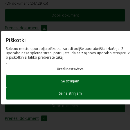
PDF dokument (247.29 Kb)
Odpri dokument
Prenesi dokument
Piškotki
Vloga-E.xlsx
Spletno mesto uporablja piškotke zaradi boljše uporabniške izkušnje. Z
uporabo naše spletne strani potrjujete, da se z njihovo uporabo strinjate. 
Excel preglednica (196.4 Kb)
o piškotkih si lahko preberete tukaj.
Prenesi dokument
Uredi nastavitve
Elementi-presoje-kreditne-sposobnosti-in-
Se strinjam
ustreznosti-zavarovanja.pdf
Se ne strinjam
PDF dokument (211.2 Kb)
Odpri dokument
Prenesi dokument