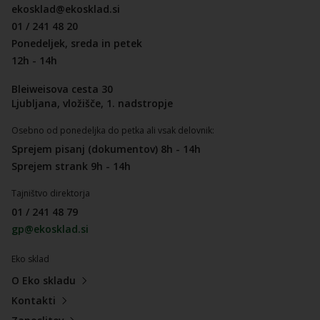
ekosklad@ekosklad.si
01 / 241 48 20
Ponedeljek, sreda in petek
12h - 14h
Bleiweisova cesta 30
Ljubljana, vložišče, 1. nadstropje
Osebno od ponedeljka do petka ali vsak delovnik:
Sprejem pisanj (dokumentov) 8h - 14h
Sprejem strank 9h - 14h
Tajništvo direktorja
01 / 241 48 79
gp@ekosklad.si
Eko sklad
O Eko skladu
Kontakti