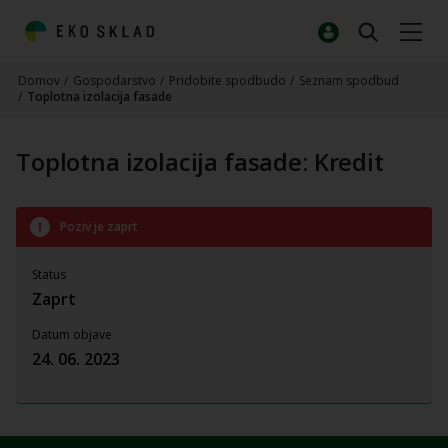
Domov
/
Gospodarstvo
/
Pridobite spodbudo
/
Seznam spodbud
/
Toplotna izolacija fasade
Toplotna izolacija fasade: Kredit
Poziv je zaprt
Status
Zaprt
Datum objave
24. 06. 2023