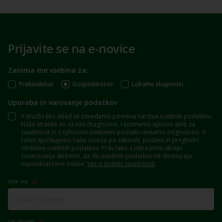
Prijavite se na e-novice
Zanima me vsebina za:
Prebivalstvo
Gospodarstvo
Lokalne skupnosti
Uporaba in varovanje podatkov
V družbi Eko sklad se zavedamo pomena varstva osebnih podatkov.
Naše stranke so za nas dragocene, razumemo njihovo skrb za
zasebnost in z njihovimi osebnimi podatki ravnamo odgovorno. V
celoti spoštujemo naše zaveze po zakoniti, pošteni in pregledni
obdelavi osebnih podatkov. Prav tako z ustreznimi ukrepi
zavarovanja skrbimo, da do osebnih podatkov ne dostopajo
nepooblaščene osebe.
Več o politiki zasebnosti
.
Vaše ime
Vaš priimek