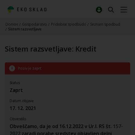
Domov
/
Gospodarstvo
/
Pridobite spodbudo
/
Seznam spodbud
/
Sistem razsvetljave
Sistem razsvetljave: Kredit
Poziv je zaprt
Status
Zaprt
Datum objave
17. 12. 2021
Obvestilo
Obveščamo, da je od 16.12.2022 v Ur.l. RS št.
157-
2022
zaradi porabe sredstev objavljen delni