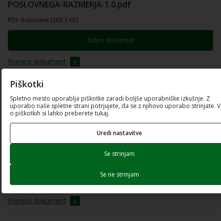
POSLOVNEGA-RAZMERJA-1.0.pdf
PDF dokument (268.3 Kb)
Odpri dokument
Prenesi dokument
Piškotki
5_92FS-PO21_obrazec-Presoja-kreditne-
Spletno mesto uporablja piškotke zaradi boljše uporabniške izkušnje. Z
sposobnosti.xlsx
uporabo naše spletne strani potrjujete, da se z njihovo uporabo strinjate. 
o piškotkih si lahko preberete tukaj.
Excel preglednica (221.7 Kb)
Prenesi dokument
Uredi nastavitve
Se strinjam
4_92FS-PO21_obrazec-Predlog-zavarovanja-
kredita.xlsx
Se ne strinjam
Excel preglednica (36.26 Kb)
Prenesi dokument