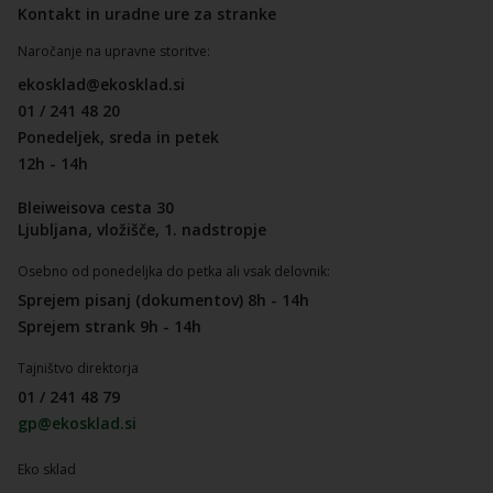
Kontakt in uradne ure za stranke
Naročanje na upravne storitve:
ekosklad@ekosklad.si
01 / 241 48 20
Ponedeljek, sreda in petek
12h - 14h
Bleiweisova cesta 30
Ljubljana, vložišče, 1. nadstropje
Osebno od ponedeljka do petka ali vsak delovnik:
Sprejem pisanj (dokumentov) 8h - 14h
Sprejem strank 9h - 14h
Tajništvo direktorja
01 / 241 48 79
gp@ekosklad.si
Eko sklad