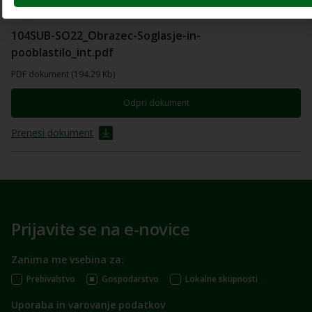
104SUB-SO22_Obrazec-Soglasje-in-
pooblastilo_int.pdf
PDF dokument (194.29 Kb)
Odpri dokument
Prenesi dokument
Prijavite se na e-novice
Zanima me vsebina za:
Prebivalstvo
Gospodarstvo
Lokalne skupnosti
Uporaba in varovanje podatkov