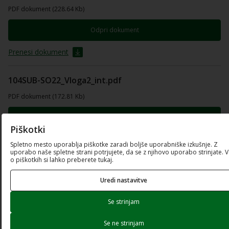
PDF dokument (228.64 Kb)
Odpri dokument
Prenesi dokument
104SUB-SO22_Vloga2_int.pdf
PDF dokument (172.81 Kb)
Odpri dokument
Piškotki
Prenesi dokument
Spletno mesto uporablja piškotke zaradi boljše uporabniške izkušnje. Z
uporabo naše spletne strani potrjujete, da se z njihovo uporabo strinjate. 
o piškotkih si lahko preberete tukaj.
104SUB-SO22_Obrazec-de-minimis_int.pdf
Uredi nastavitve
PDF dokument (142.24 Kb)
Se strinjam
Odpri dokument
Se ne strinjam
Prenesi dokument