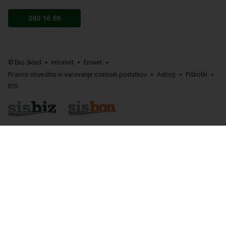
080 16 69
© Eko Sklad
Intranet
Ensvet
Pravno obvestilo in varovanje osebnih podatkov
Avtorji
Piškotki
RSS