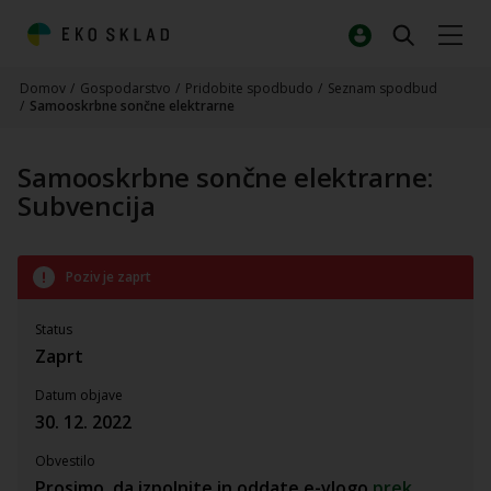
Domov
/
Gospodarstvo
/
Pridobite spodbudo
/
Seznam spodbud
/
Samooskrbne sončne elektrarne
Samooskrbne sončne elektrarne:
Subvencija
Poziv je zaprt
Status
Zaprt
Datum objave
30. 12. 2022
Obvestilo
Prosimo, da izpolnite in oddate e-vlogo
prek