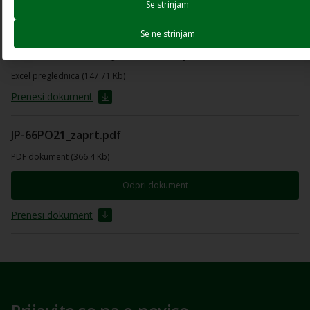
Se strinjam
Prenesi dokument
Se ne strinjam
E_JP-66PO21_Presoja-kreditne-sposobnosti.xlsx
Excel preglednica (147.71 Kb)
Prenesi dokument
JP-66PO21_zaprt.pdf
PDF dokument (366.4 Kb)
Odpri dokument
Prenesi dokument