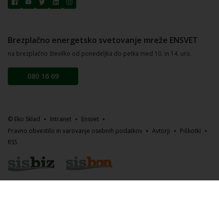
Brezplačno energetsko svetovanje mreže ENSVET
na brezplačno številko od ponedeljka do petka med 10. in 14. uro.
080 16 69
© Eko Sklad
Intranet
Ensvet
Pravno obvestilo in varovanje osebnih podatkov
Avtorji
Piškotki
RSS