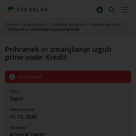
Domov
/
Gospodarstvo
/
Pridobite spodbudo
/
Seznam spodbud
/
Prihranek in zmanjšanje izgub pitne vode
Prihranek in zmanjšanje izgub
pitne vode: Kredit
Poziv je zaprt
Status
Zaprt
Datum objave
11. 12. 2020
Obvestilo
POZIV JE ZAPRT.