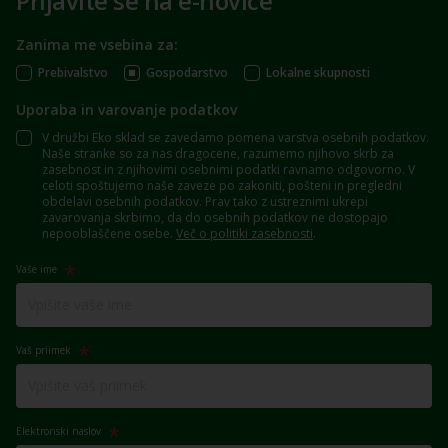
Prijavite se na e-novice
Zanima me vsebina za:
Prebivalstvo
Gospodarstvo
Lokalne skupnosti
Uporaba in varovanje podatkov
V družbi Eko sklad se zavedamo pomena varstva osebnih podatkov.
Naše stranke so za nas dragocene, razumemo njihovo skrb za
zasebnost in z njihovimi osebnimi podatki ravnamo odgovorno. V
celoti spoštujemo naše zaveze po zakoniti, pošteni in pregledni
obdelavi osebnih podatkov. Prav tako z ustreznimi ukrepi
zavarovanja skrbimo, da do osebnih podatkov ne dostopajo
nepooblaščene osebe.
Več o politiki zasebnosti
.
Vaše ime
Vaš priimek
Elektronski naslov