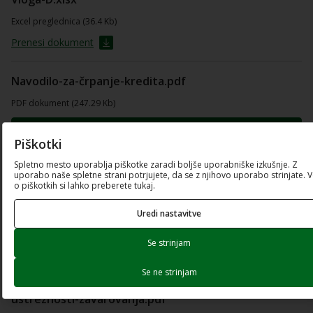
Excel preglednica (36.4 Kb)
Prenesi dokument
Navodilo-za-črpanje-kredita.pdf
PDF dokument (247.29 Kb)
Odpri dokument
Piškotki
Prenesi dokument
Spletno mesto uporablja piškotke zaradi boljše uporabniške izkušnje. Z
uporabo naše spletne strani potrjujete, da se z njihovo uporabo strinjate. 
o piškotkih si lahko preberete tukaj.
Vloga-E.xlsx
Uredi nastavitve
Excel preglednica (196.4 Kb)
Se strinjam
Prenesi dokument
Se ne strinjam
Elementi-presoje-kreditne-sposobnosti-in-
ustreznosti-zavarovanja.pdf