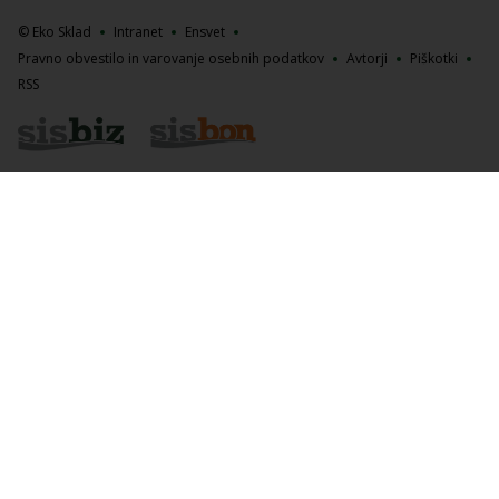
© Eko Sklad
Intranet
Ensvet
Pravno obvestilo in varovanje osebnih podatkov
Avtorji
Piškotki
RSS