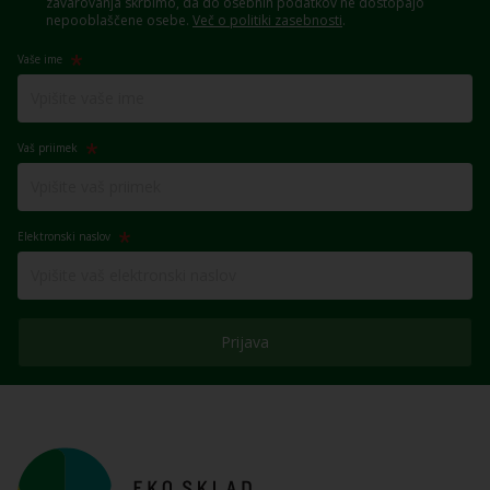
zavarovanja skrbimo, da do osebnih podatkov ne dostopajo
nepooblaščene osebe.
Več o politiki zasebnosti
.
Vaše ime
Vaš priimek
Elektronski naslov
Prijava