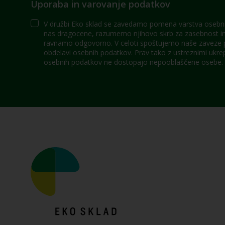
Uporaba in varovanje podatkov
V družbi Eko sklad se zavedamo pomena varstva osebni
nas dragocene, razumemo njihovo skrb za zasebnost in 
ravnamo odgovorno. V celoti spoštujemo naše zaveze po
obdelavi osebnih podatkov. Prav tako z ustreznimi ukre
osebnih podatkov ne dostopajo nepooblaščene osebe.