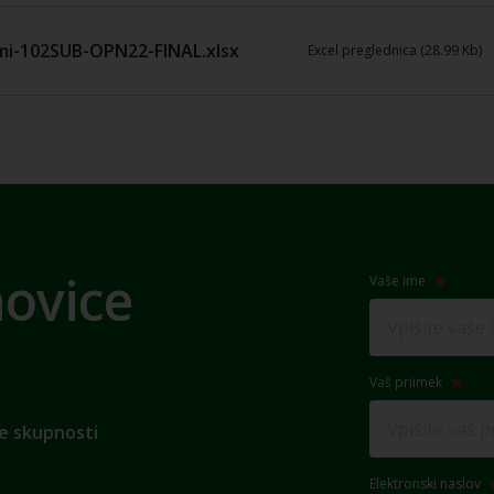
mi-102SUB-OPN22-FINAL.xlsx
Excel preglednica (28.99 Kb)
novice
Vaše ime
Vaš priimek
e skupnosti
Elektronski naslov