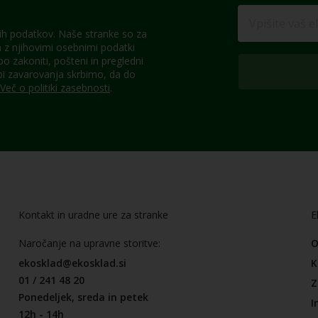
h podatkov. Naše stranke so za
z njihovimi osebnimi podatki
 zakoniti, pošteni in pregledni
pi zavarovanja skrbimo, da do
Več o politiki zasebnosti
.
Kontakt in uradne ure za stranke
E
Naročanje na upravne storitve:
O
ekosklad@ekosklad.si
K
01 / 241 48 20
Z
Ponedeljek, sreda in petek
I
12h - 14h