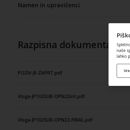
Namen in upravičenci
Pišk
Razpisna dokumentacija
Spletn
naše sp
lahko p
Ur
POZIV-JE-ZAPRT.pdf
Vloga-JP102SUB-OPN22int.pdf
Vloga-JP102SUB-OPN22-FINAL.pdf