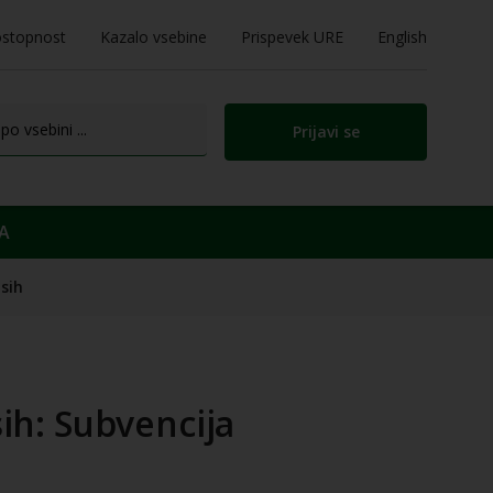
stopnost
Kazalo vsebine
Prispevek URE
English
Prijavi se
A
sih
ih: Subvencija