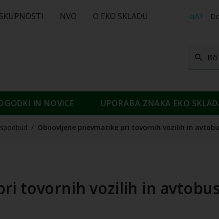
 SKUPNOSTI
NVO
O EKO SKLADU
-aA+
Do
OGODKI IN NOVICE
UPORABA ZNAKA EKO SKLAD
spodbud
/
Obnovljene pnevmatike pri tovornih vozilih in avtobu
i tovornih vozilih in avtobus