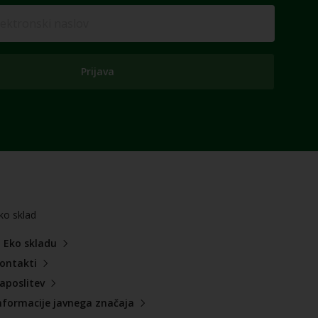
Prijava
ko sklad
 Eko skladu
ontakti
aposlitev
nformacije javnega značaja