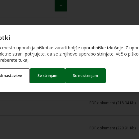
otki
o mesto uporablja piškotke zaradi boljše uporabniške izkušnje. Z upo
letne strani potrjujete, da se z njihovo uporabo strinjate. Več o piškot
reberete tukaj.
edi nastavitve
Se strinjam
Se ne strinjam
PDF dokument (275.97 Kb)
PDF dokument (218.94 Kb)
PDF dokument (220.91 Kb)