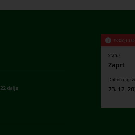
Poziv je zap
Status
Zaprt
Datum objav
22 dalje
23. 12. 2