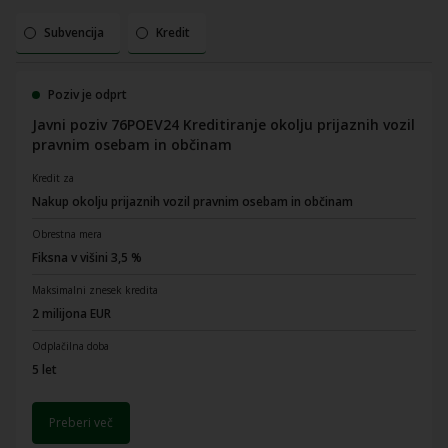
Subvencija
Kredit
Poziv je odprt
Javni poziv 76POEV24 Kreditiranje okolju prijaznih vozil
pravnim osebam in občinam
Kredit za
Nakup okolju prijaznih vozil pravnim osebam in občinam
Obrestna mera
Fiksna v višini 3,5 %
Maksimalni znesek kredita
2 milijona EUR
Odplačilna doba
5 let
Preberi več