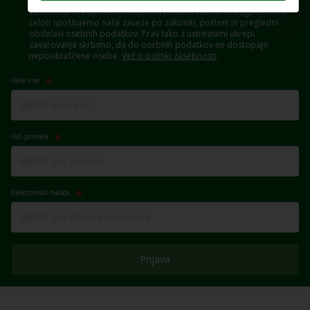
Naše stranke so za nas dragocene, razumemo njihovo skrb za
zasebnost in z njihovimi osebnimi podatki ravnamo odgovorno. V
celoti spoštujemo naše zaveze po zakoniti, pošteni in pregledni
obdelavi osebnih podatkov. Prav tako z ustreznimi ukrepi
zavarovanja skrbimo, da do osebnih podatkov ne dostopajo
nepooblaščene osebe.
Več o politiki zasebnosti
.
Vaše ime
Vaš priimek
Elektronski naslov
Prijava