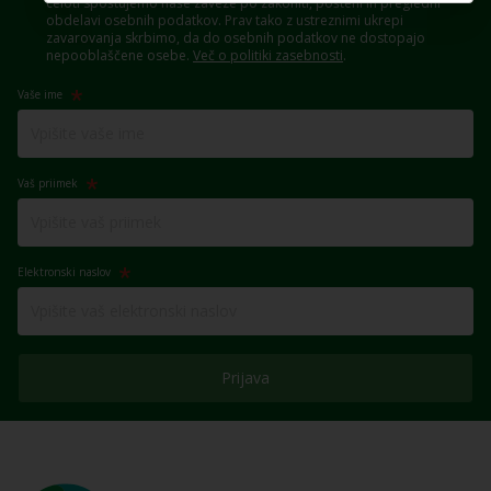
celoti spoštujemo naše zaveze po zakoniti, pošteni in pregledni
obdelavi osebnih podatkov. Prav tako z ustreznimi ukrepi
zavarovanja skrbimo, da do osebnih podatkov ne dostopajo
nepooblaščene osebe.
Več o politiki zasebnosti
.
Vaše ime
Vaš priimek
Elektronski naslov
Prijava