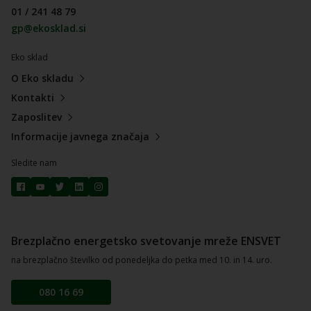
01 / 241 48 79
gp@ekosklad.si
Eko sklad
O Eko skladu
Kontakti
Zaposlitev
Informacije javnega značaja
Sledite nam
Brezplačno energetsko svetovanje mreže ENSVET
na brezplačno številko od ponedeljka do petka med 10. in 14. uro.
080 16 69