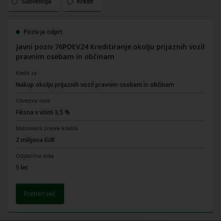
Subvencija
Kredit
Poziv je odprt
Javni poziv 76POEV24 Kreditiranje okolju prijaznih vozil
pravnim osebam in občinam
Kredit za
Nakup okolju prijaznih vozil pravnim osebam in občinam
Obrestna mera
Fiksna v višini 3,5 %
Maksimalni znesek kredita
2 milijona EUR
Odplačilna doba
5 let
Preberi več