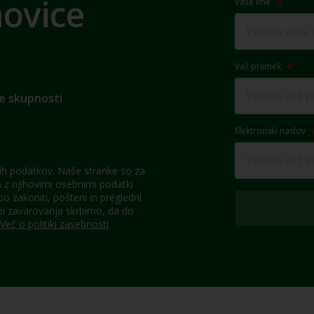
novice
Vaše ime
Vaš priimek
e skupnosti
Elektronski naslov
h podatkov. Naše stranke so za
z njihovimi osebnimi podatki
 zakoniti, pošteni in pregledni
pi zavarovanja skrbimo, da do
Več o politiki zasebnosti
.