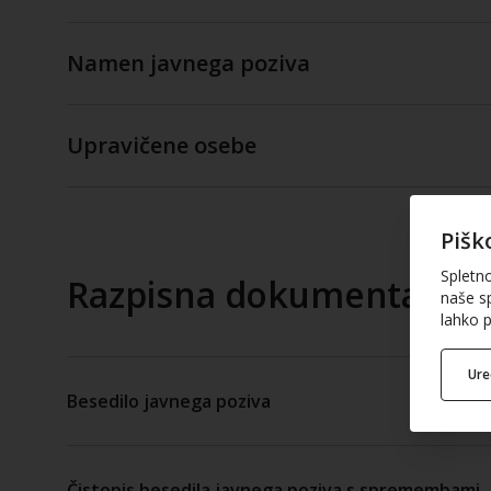
Namen javnega poziva
Upravičene osebe
Pišk
Spletn
Razpisna dokumentacija
naše sp
lahko p
Ur
Besedilo javnega poziva
Čistopis besedila javnega poziva s spremembami