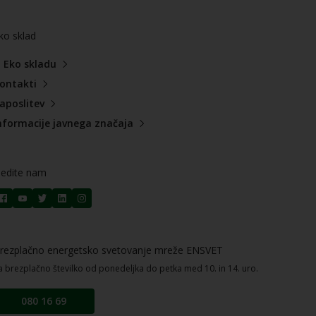
ko sklad
 Eko skladu
ontakti
aposlitev
nformacije javnega značaja
ledite nam
rezplačno energetsko svetovanje mreže ENSVET
a brezplačno številko od ponedeljka do petka med 10. in 14. uro.
080 16 69