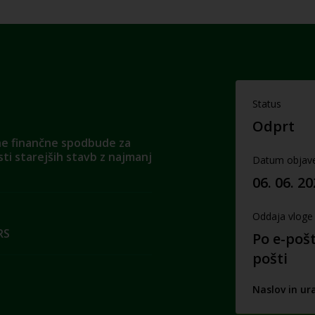
Status
Odprt
ne finančne spodbude za
ti starejših stavb z najmanj
Datum objav
06. 06. 2
Oddaja vloge
RS
Po e-pošt
pošti
Naslov in ur