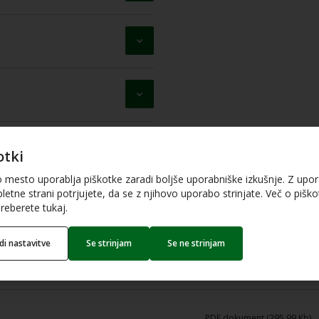
otki
o mesto uporablja piškotke zaradi boljše uporabniške izkušnje. Z upo
letne strani potrjujete, da se z njihovo uporabo strinjate. Več o piškot
reberete tukaj.
edi nastavitve
Se strinjam
Se ne strinjam
PDF dokument (304.26 Kb)
PDF dokument (295.99 Kb)