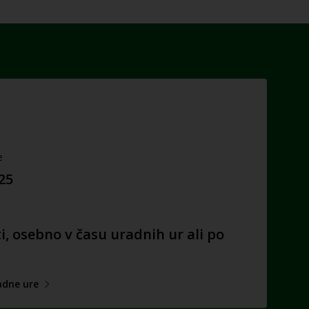
e
025
i, osebno v času uradnih ur ali po
adne ure