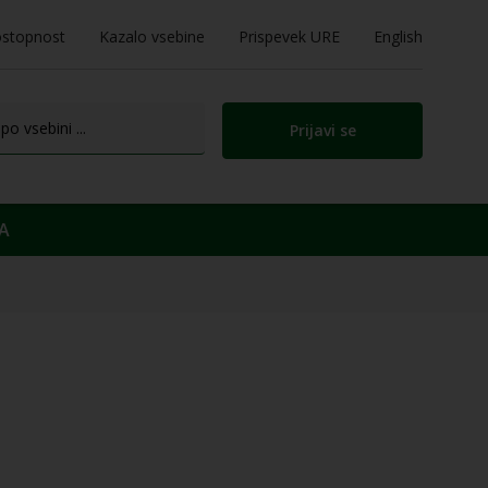
stopnost
Kazalo vsebine
Prispevek URE
English
Prijavi se
A