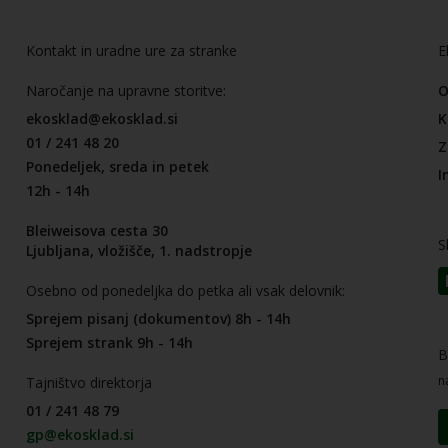
Kontakt in uradne ure za stranke
E
Naročanje na upravne storitve:
O
ekosklad@ekosklad.si
K
01 / 241 48 20
Z
Ponedeljek, sreda in petek
I
12h - 14h
Bleiweisova cesta 30
S
Ljubljana, vložišče, 1. nadstropje
Osebno od ponedeljka do petka ali vsak delovnik:
Sprejem pisanj (dokumentov) 8h - 14h
Sprejem strank 9h - 14h
B
n
Tajništvo direktorja
01 / 241 48 79
gp@ekosklad.si