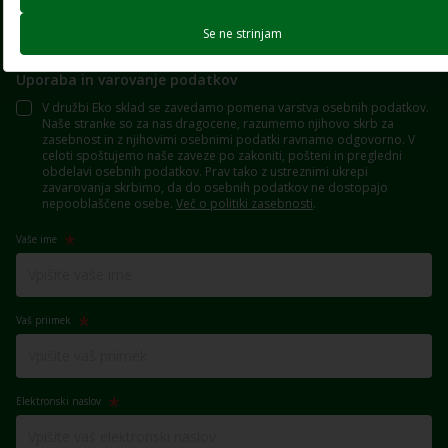
Zanima me vsebina za:
Se ne strinjam
Prebivalstvo
Gospodarstvo
Lokalne skupnosti
Uporaba in varovanje podatkov
V družbi Eko sklad se zavedamo pomena varstva osebnih podatkov.
Naše stranke so za nas dragocene, razumemo njihovo skrb za
zasebnost in z njihovimi osebnimi podatki ravnamo odgovorno. V
celoti spoštujemo naše zaveze po zakoniti, pošteni in pregledni
obdelavi osebnih podatkov. Prav tako z ustreznimi ukrepi
zavarovanja skrbimo, da do osebnih podatkov ne dostopajo
nepooblaščene osebe.
Več o politiki zasebnosti
.
Vaše ime
Vaš priimek
Elektronski naslov