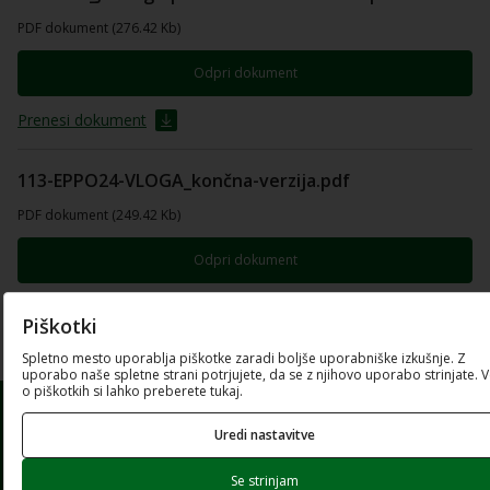
PDF dokument (276.42 Kb)
Odpri dokument
Prenesi dokument
113-EPPO24-VLOGA_končna-verzija.pdf
PDF dokument (249.42 Kb)
Odpri dokument
Prenesi dokument
Piškotki
Spletno mesto uporablja piškotke zaradi boljše uporabniške izkušnje. Z
uporabo naše spletne strani potrjujete, da se z njihovo uporabo strinjate. 
o piškotkih si lahko preberete tukaj.
Uredi nastavitve
Prijavite se na e-novice
Se strinjam