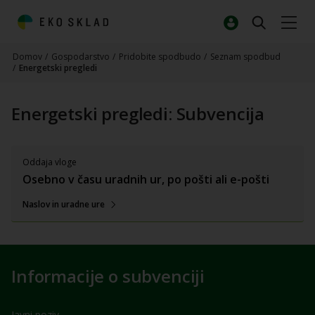
Domov
/
Gospodarstvo
/
Pridobite spodbudo
/
Seznam spodbud
/
Energetski pregledi
Energetski pregledi: Subvencija
Oddaja vloge
Osebno v času uradnih ur, po pošti ali e-pošti
Naslov in uradne ure
Informacije o subvenciji
Javni poziv