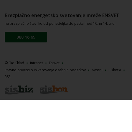
Brezplačno energetsko svetovanje mreže ENSVET
na brezplačno številko od ponedeljka do petka med 10. in 14. uro.
080 16 69
© Eko Sklad
Intranet
Ensvet
Pravno obvestilo in varovanje osebnih podatkov
Avtorji
Piškotki
RSS