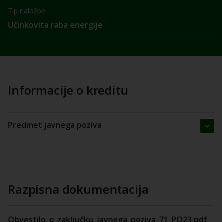
Tip naložbe
Učinkovita raba energije
Informacije o kreditu
Predmet javnega poziva
Razpisna dokumentacija
Obvestilo_o_zaključku_javnega_poziva_71_PO23.pdf