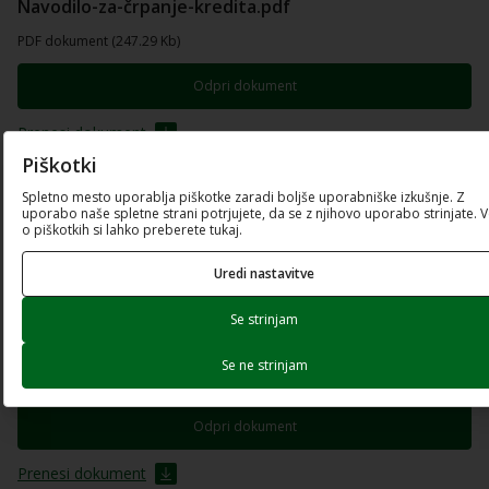
Navodilo-za-črpanje-kredita.pdf
PDF dokument (247.29 Kb)
Odpri dokument
Prenesi dokument
Piškotki
Vloga-E.xlsx
Spletno mesto uporablja piškotke zaradi boljše uporabniške izkušnje. Z
uporabo naše spletne strani potrjujete, da se z njihovo uporabo strinjate. 
Excel preglednica (196.4 Kb)
o piškotkih si lahko preberete tukaj.
Prenesi dokument
Uredi nastavitve
Elementi-presoje-kreditne-sposobnosti-in-
Se strinjam
ustreznosti-zavarovanja.pdf
Se ne strinjam
PDF dokument (211.2 Kb)
Odpri dokument
Prenesi dokument