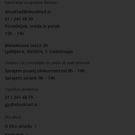
Naročanje na upravne storitve:
ekosklad@ekosklad.si
01 / 241 48 20
Ponedeljek, sreda in petek
12h - 14h
Bleiweisova cesta 30
Ljubljana, vložišče, 1. nadstropje
Osebno od ponedeljka do petka ali vsak delovnik:
Sprejem pisanj (dokumentov) 8h - 14h
Sprejem strank 9h - 14h
Tajništvo direktorja
01 / 241 48 79
gp@ekosklad.si
Eko sklad
O Eko skladu
Kontakti