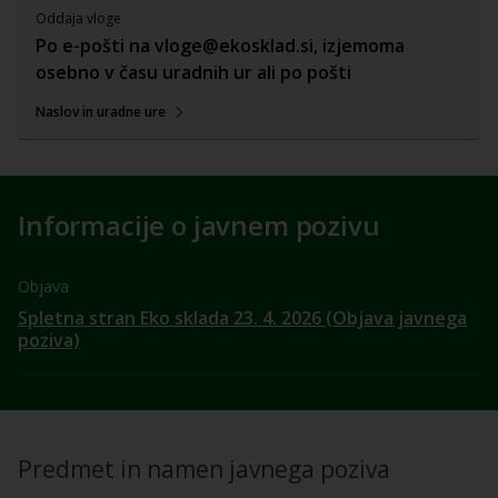
Oddaja vloge
Po e-pošti na vloge@ekosklad.si, izjemoma
osebno v času uradnih ur ali po pošti
Naslov in uradne ure
Informacije o javnem pozivu
Objava
Spletna stran Eko sklada 23. 4. 2026 (Objava javnega
poziva)
Predmet in namen javnega poziva