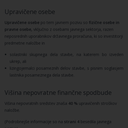
Upravičene osebe
Upravičene osebe
po tem javnem pozivu so
fizične osebe in
pravne osebe,
vključno z osebami javnega sektorja, razen
neposrednih uporabnikov državnega proračuna, ki so investitorji
predmetne naložbe in
solastniki skupnega dela stavbe, na katerem bo izveden
ukrep, ali
lizingojemalci posameznih delov stavbe, s pisnim soglasjem
lastnika posameznega dela stavbe.
Višina nepovratne finančne spodbude
Višina nepovratnih sredstev znaša
40 %
upravičenih stroškov
naložbe.
(Podrobnejše informacije so na
strani 4
besedila javnega