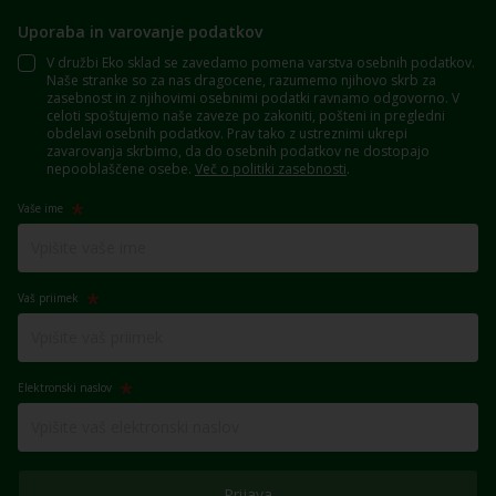
Uporaba in varovanje podatkov
V družbi Eko sklad se zavedamo pomena varstva osebnih podatkov.
Naše stranke so za nas dragocene, razumemo njihovo skrb za
zasebnost in z njihovimi osebnimi podatki ravnamo odgovorno. V
celoti spoštujemo naše zaveze po zakoniti, pošteni in pregledni
obdelavi osebnih podatkov. Prav tako z ustreznimi ukrepi
zavarovanja skrbimo, da do osebnih podatkov ne dostopajo
nepooblaščene osebe.
Več o politiki zasebnosti
.
Vaše ime
Vaš priimek
Elektronski naslov
Prijava