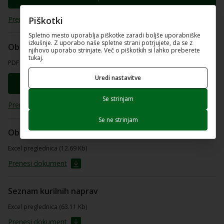
Prenesi dokument
Piškotki
Spletno mesto uporablja piškotke zaradi boljše uporabniške
izkušnje. Z uporabo naše spletne strani potrjujete, da se z
Obrazec Vloga
njihovo uporabo strinjate. Več o piškotkih si lahko preberete
tukaj.
PDF dokument (268.58 Kb)
Uredi nastavitve
Odpri dokument
Se strinjam
Prenesi dokument
Se ne strinjam
Obrazec Seznam lastnikov
Excel preglednica (12.69 Kb)
Prenesi dokument
Seznam kurilnih naprav
Excel preglednica (63.11 Kb)
Prenesi dokument