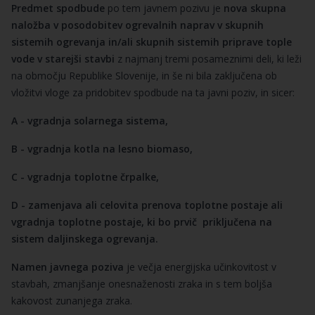
Predmet spodbude
po tem javnem pozivu je
nova skupna
naložba v posodobitev ogrevalnih naprav v skupnih
sistemih ogrevanja in/ali skupnih sistemih priprave tople
vode v starejši stavbi
z najmanj tremi posameznimi deli, ki leži
na območju Republike Slovenije, in še ni bila zaključena ob
vložitvi vloge za pridobitev spodbude na ta javni poziv, in sicer:
A - vgradnja solarnega sistema,
B - vgradnja kotla na lesno biomaso,
C - vgradnja toplotne črpalke,
D - zamenjava ali celovita prenova toplotne postaje ali
vgradnja toplotne postaje, ki bo prvič priključena na
sistem daljinskega ogrevanja.
Namen
javnega poziva
je večja energijska učinkovitost v
stavbah, zmanjšanje onesnaženosti zraka in s tem boljša
kakovost zunanjega zraka.