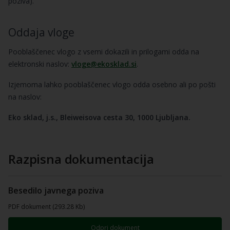
poziva).
Oddaja vloge
Pooblaščenec vlogo z vsemi dokazili in prilogami odda na
elektronski naslov:
vloge@ekosklad.si
.
Izjemoma lahko pooblaščenec vlogo odda osebno ali po pošti
na naslov:
Eko sklad, j.s., Bleiweisova cesta 30, 1000 Ljubljana.
Razpisna dokumentacija
Besedilo javnega poziva
PDF dokument (293.28 Kb)
Odpri dokument