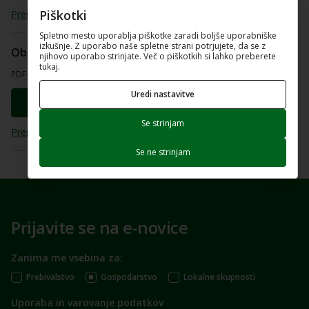
Piškotki
Prenesi dokument
Spletno mesto uporablja piškotke zaradi boljše uporabniške
izkušnje. Z uporabo naše spletne strani potrjujete, da se z
Obrazec Vloga
njihovo uporabo strinjate. Več o piškotkih si lahko preberete
tukaj.
PDF dokument (249.42 Kb)
Uredi nastavitve
Odpri dokument
Se strinjam
Prenesi dokument
Se ne strinjam
Prijavite se na e-novice
Zanima me vsebina za:
Prebivalstvo
Gospodarstvo
Lokalne skupnosti
Uporaba in varovanje podatkov