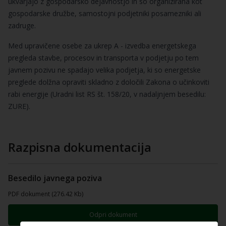
ukvarjajo z gospodarsko dejavnostjo in so organizirana kot
gospodarske družbe, samostojni podjetniki posamezniki ali
zadruge.
Med upravičene osebe za ukrep A - izvedba energetskega
pregleda stavbe, procesov in transporta v podjetju po tem
javnem pozivu ne spadajo velika podjetja, ki so energetske
preglede dolžna opraviti skladno z določili Zakona o učinkoviti
rabi energije (Uradni list RS št. 158/20, v nadaljnjem besedilu:
ZURE).
Razpisna dokumentacija
Besedilo javnega poziva
PDF dokument (276.42 Kb)
Odpri dokument