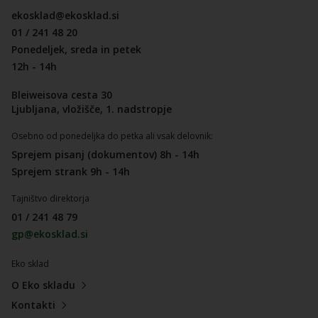
ekosklad@ekosklad.si
01 / 241 48 20
Ponedeljek, sreda in petek
12h - 14h
Bleiweisova cesta 30
Ljubljana, vložišče, 1. nadstropje
Osebno od ponedeljka do petka ali vsak delovnik:
Sprejem pisanj (dokumentov) 8h - 14h
Sprejem strank 9h - 14h
Tajništvo direktorja
01 / 241 48 79
gp@ekosklad.si
Eko sklad
O Eko skladu
Kontakti