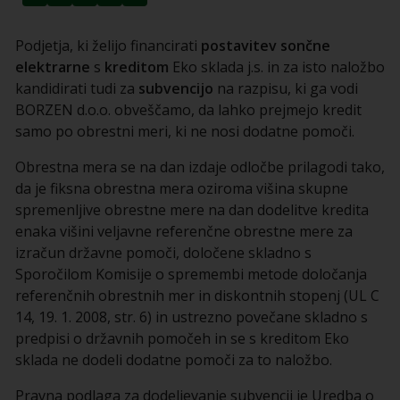
Podjetja, ki želijo financirati
postavitev sončne
elektrarne
s
kreditom
Eko sklada j.s. in za isto naložbo
kandidirati tudi za
subvencijo
na razpisu, ki ga vodi
BORZEN d.o.o. obveščamo, da lahko prejmejo kredit
samo po obrestni meri, ki ne nosi dodatne pomoči.
Obrestna mera se na dan izdaje odločbe prilagodi tako,
da je fiksna obrestna mera oziroma višina skupne
spremenljive obrestne mere na dan dodelitve kredita
enaka višini veljavne referenčne obrestne mere za
izračun državne pomoči, določene skladno s
Sporočilom Komisije o spremembi metode določanja
referenčnih obrestnih mer in diskontnih stopenj (UL C
14, 19. 1. 2008, str. 6) in ustrezno povečane skladno s
predpisi o državnih pomočeh in se s kreditom Eko
sklada ne dodeli dodatne pomoči za to naložbo.
Pravna podlaga za dodeljevanje subvencij je Uredba o