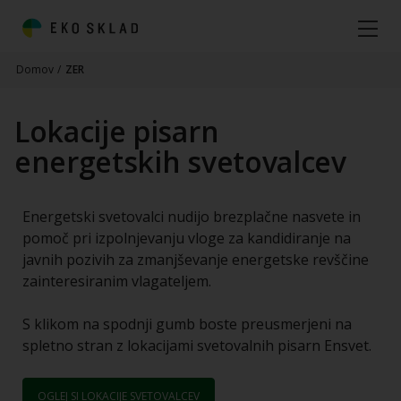
Domov
/
ZER
Lokacije pisarn
energetskih svetovalcev
Energetski svetovalci nudijo brezplačne nasvete in
pomoč pri izpolnjevanju vloge za kandidiranje na
javnih pozivih za zmanjševanje energetske revščine
zainteresiranim vlagateljem.
S klikom na spodnji gumb boste preusmerjeni na
spletno stran z lokacijami svetovalnih pisarn Ensvet.
OGLEJ SI LOKACIJE SVETOVALCEV