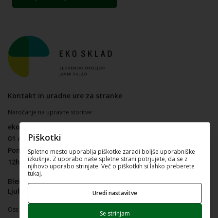
Kontakt in uradne ure za stranke
Naročanje na upravne storitve:
ekosklad@ekosklad.si
Piškotki
01 / 241 48 20
Ponedeljek, sreda in petek
Spletno mesto uporablja piškotke zaradi boljše uporabniške
izkušnje. Z uporabo naše spletne strani potrjujete, da se z
12h - 14h
njihovo uporabo strinjate. Več o piškotkih si lahko preberete
tukaj.
Bleiweisova cesta 30
Ljubljana, vložišče, 1. nadstropje
Uredi nastavitve
Osebno od ponedeljka do petka ali vsak delovnik:
Se strinjam