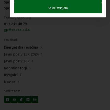
Sprejem pisanj (dokumentov) 8h - 14h
Sprejem strank 9h - 14h
Se ne strinjam
Tajništvo direktorja
01 / 241 48 79
gp@ekosklad.si
Eko sklad
Energetska revščina
Javni poziv ZER 2024
Javni poziv ZER
Koordinatorji
Izvajalci
Novice
Sledite nam